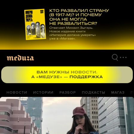
Перейти
к
материалам
НОВОСТИ
ИСТОРИИ
РАЗБОР
ПОДКАСТЫ
МАГАЗ
П