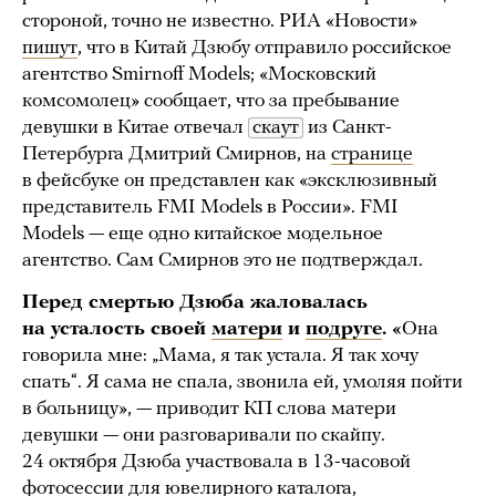
стороной, точно не известно. РИА «Новости»
пишут
, что в Китай Дзюбу отправило российское
агентство Smirnoff Models; «Московский
комсомолец» сообщает, что за пребывание
девушки в Китае отвечал
скаут
из Санкт-
Петербурга Дмитрий Смирнов, на
странице
в фейсбуке он представлен как «эксклюзивный
представитель FMI Models в России». FMI
Models — еще одно китайское модельное
агентство. Сам Смирнов это не подтверждал.
Перед смертью Дзюба жаловалась
на усталость своей
матери
и
подруге
. «
Она
говорила мне: „Мама, я так устала. Я так хочу
спать“. Я сама не спала, звонила ей, умоляя пойти
в больницу», — приводит КП слова матери
девушки — они разговаривали по скайпу.
24 октября Дзюба участвовала в 13-часовой
фотосессии для ювелирного каталога,