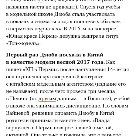
названия газета не приводит). Спустя год учебы
в модельной школе Дзюба стала участвовать
в показах и сниматься «для глянцевых обложек
в пермских журналах». В 2016-м на конкурсе
«Юная краса Перми» девушка
выиграла
титул
«Топ-модель».
Первый раз Дзюба поехала в Китай
в качестве модели весной 2017 года.
Как
пишет «КП в Перми», после наступления 14-летия
она подписала краткосрочный контракт
с китайским модельным агентством (издание его
не называет), после чего провела три месяца
в Пекине (по
другим
данным — в Гонконге), учебой
в школе она занималась дистанционно. По словам
Зайцевой, решение оправить Дзюбу в Китай
родители принимали вместе с ней. «Влада
вернулась в Пермь повзрослевшей, смелой,
активной. Она только и говорила, что о карьере