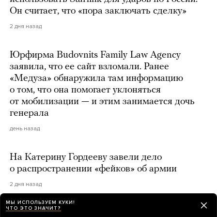
Он считает, что «пора заключать сделку»
2 дня назад
Юрфирма Budovnits Family Law Agency
заявила, что ее сайт взломали. Ранее
«Медуза» обнаружила там информацию
о том, что она помогает уклоняться
от мобилизации — и этим занимается дочь
генерала
день назад
На Катерину Гордееву завели дело
о распространении «фейков» об армии
2 дня назад
МЫ ИСПОЛЬЗУЕМ КУКИ!
ЧТО ЭТО ЗНАЧИТ?
В Швеции задержали пару российских