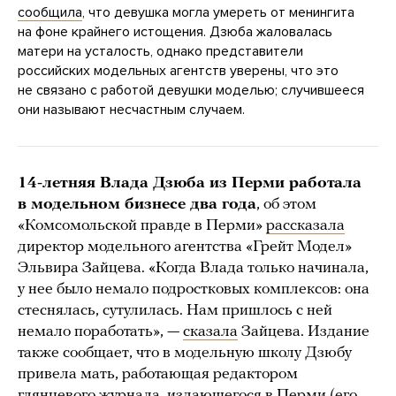
сообщила
, что девушка могла умереть от менингита
на фоне крайнего истощения. Дзюба жаловалась
матери на усталость, однако представители
российских модельных агентств уверены, что это
не связано с работой девушки моделью; случившееся
они называют несчастным случаем.
14-летняя Влада Дзюба из Перми работала
в модельном бизнесе два года
, об этом
«Комсомольской правде в Перми»
рассказала
директор модельного агентства «Грейт Модел»
Эльвира Зайцева. «Когда Влада только начинала,
у нее было немало подростковых комплексов: она
стеснялась, сутулилась. Нам пришлось с ней
немало поработать», —
сказала
Зайцева. Издание
также сообщает, что в модельную школу Дзюбу
привела мать, работающая редактором
глянцевого журнала, издающегося в Перми (его