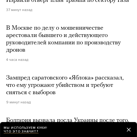
Израиль отверг план Трампа по сектору Газа
37 минут назад
В Москве по делу о мошенничестве
арестовали бывшего и действующего
руководителей компании по производству
дронов
4 часа назад
Зампред саратовского «Яблока» рассказал,
что ему угрожают убийством и требуют
сняться с выборов
9 минут назад
Болгария вызвала посла Украины после того,
как украинский дрон взорвался
МЫ ИСПОЛЬЗУЕМ КУКИ!
ЧТО ЭТО ЗНАЧИТ?
на территории страны