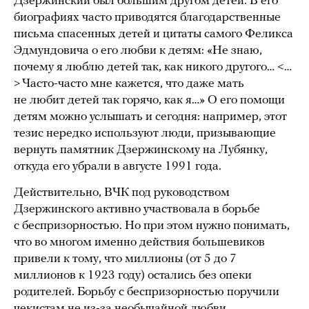
Дзержинский был большим другом детей. В его
биографиях часто приводятся благодарственные
письма спасенных детей и цитаты самого Феликса
Эдмундовича о его любви к детям: «Не знаю,
почему я люблю детей так, как никого другого… <…
> Часто-часто мне кажется, что даже мать
не любит детей так горячо, как я…» О его помощи
детям можно услышать и сегодня: например, этот
тезис нередко используют люди, призывающие
вернуть памятник Дзержинскому на Лубянку,
откуда его убрали в августе 1991 года.
Действительно, ВЧК под руководством
Дзержинского активно участвовала в борьбе
с беспризорностью. Но при этом нужно понимать,
что во многом именно действия большевиков
привели к тому, что миллионы (от 5 до 7
миллионов к 1923 году) остались без опеки
родителей. Борьбу с беспризорностью поручили
чекистам не из-за необычайной любви