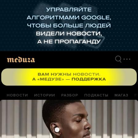
Перейти
к
материалам
НОВОСТИ
ИСТОРИИ
РАЗБОР
ПОДКАСТЫ
МАГАЗ
П