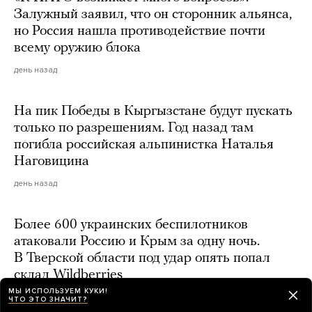
Залужный заявил, что он сторонник альянса,
но Россия нашла противодействие почти
всему оружию блока
день назад
На пик Победы в Кыргызстане будут пускать
только по разрешениям. Год назад там
погибла российская альпинистка Наталья
Наговицина
день назад
Более 600 украинских беспилотников
атаковали Россию и Крым за одну ночь.
В Тверской области под удар опять попал
склад Wildberries
МЫ ИСПОЛЬЗУЕМ КУКИ!
день назад
ЧТО ЭТО ЗНАЧИТ?