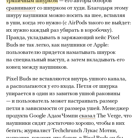
тряпичным шнурком
— его авторы обзоров
сравнивают
со шнурком от худи. Благодаря этому
шнуру наушники можно носить на шее, вставляя
в уши, когда это нужно (с AirPods такого не выйдет:
их нужно каждый раз убирать в коробочку).
Правда, укладывать в заряжающий кейс Pixel
Buds не так легко, как наушники от Apple:
пользователю придется наматывать шнурок
на специальный выступ, а затем вкладывать его
конец между наушников.
Pixel Buds не вставляются внутрь ушного канала,
а располагаются у его входа. Петля от шнурка
упирается в один из завитков ушной раковины
— и пользователь может настраивать размер
петли в зависимости от размера ушей. Менеджер
продукта Google Адам Чэмпи
сказал
The Verge, что
наушники сидят достаточно хорошо, чтобы в них
бегать; журналист Techchrunch Лукас Мотни,