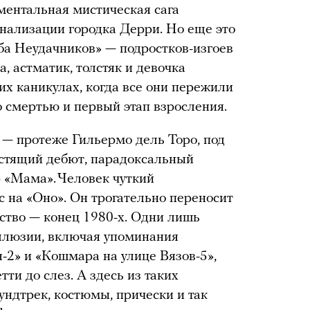
ментальная мистическая сага
анализации городка Дерри. Но еще это
ба Неудачников» — подростков-изгоев
а, астматик, толстяк и девочка
их каникулах, когда все они пережили
о смертью и первый этап взросления.
— протеже Гильермо дель Торо, под
естящий дебют, парадоксальный
 «Мама». Человек чуткий
с на «Оно». Он трогательно переносит
тство — конец 1980-х. Одни лишь
ллюзии, включая упоминания
-2» и «Кошмара на улице Вязов-5»,
ти до слез. А здесь из таких
ундтрек, костюмы, прически и так