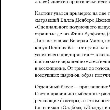
далее) сплетен практически весь
Кастинг удался примерно на две т
сыгравший Билла Денборо Джейде
«Специального полуночного выпус
странные дела» Финн Вулфхард (о
Лиллис, она же Беверли Марш, п
клоун Пеннивайз — от правильного
успех всего предприятия — в исп
настолько извращенно-естественн
в восхищение. От грима до голос
воздушных шариков, образ получ
Отдельный блеск — приглашение Ч
Свет и правильно выбранные рак
решающие факторы, а в этом пос
(он снимал «Олдбоя», «Жажду» и