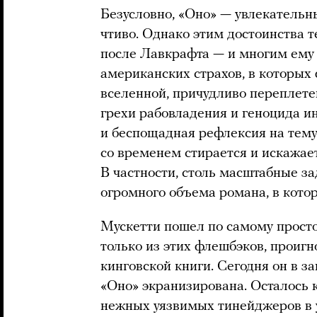
Безусловно, «Оно» — увлекательн
чтиво. Однако этим достоинства т
после Лавкрафта — и многим ему
американских страхов, в которых
вселенной, причудливо переплете
грехи рабовладения и геноцида ин
и беспощадная рефлексия на тему 
со временем стирается и искажает
В частности, столь масштабные з
огромного объема романа, в кот
Мускетти пошел по самому просто
только из этих флешбэков, проиг
кинговской книги. Сегодня он в з
«Оно» экранизирована. Осталось 
нежных уязвимых тинейджеров в 