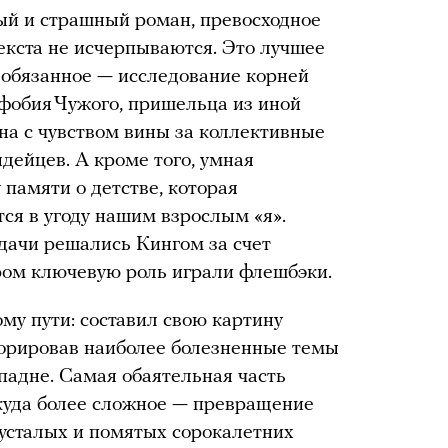
ый и страшный роман, превосходное
екста не исчерпываются. Это лучшее
 обязанное — исследование корней
 фобия Чужого, пришельца из иной
на с чувством вины за коллективные
дейцев. А кроме того, умная
памяти о детстве, которая
ся в угоду нашим взрослым «я».
адачи решались Кингом за счет
ором ключевую роль играли флешбэки.
му пути: составил свою картину
норировав наиболее болезненные темы
ападне. Самая обаятельная часть
куда более сложное — превращение
усталых и помятых сорокалетних