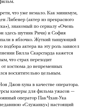
 фильм.
рети, что уже немало. Как минимум,
н Либенер (актер из прекрасного
ка»), знакомый по сериалу «Очень
н здесь шутник Ричи) и София
опали в яблочко. Жуткий танцующий
 подбора актера на эту роль зависел
олнении Билла Скарсгарда кажется
ым, что страх переходит
а, от костюма до непременных
ился восхитительно цельным.
он Джон-хуна в качестве оператора.
урсы камеры для фильма ужасов —
тоянный оператор Пак Чхан-Ука
 недавнюю «Служанку») настоящий