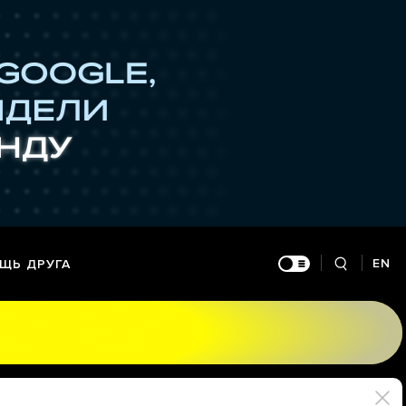
EN
ЩЬ ДРУГА