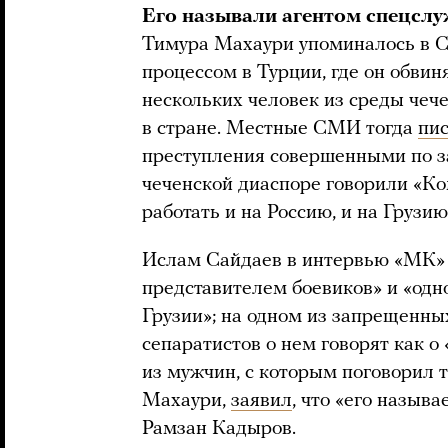
Его называли агентом спецслу
Тимура Махаури упоминалось в С
процессом в Турции, где он обвин
нескольких человек из среды чеч
в стране. Местные СМИ тогда
пи
преступления совершенными по з
чеченской диаспоре говорили «Ко
работать и на Россию, и на Грузию
Ислам Сайдаев в интервью «МК»
представителем боевиков» и «од
Грузии»; на одном из запрещенных
сепаратистов о нем говорят как о
из мужчин, с которым поговорил т
Махаури,
заявил
, что «его назыв
Рамзан Кадыров.