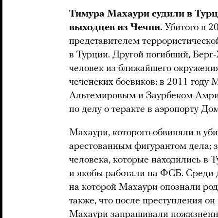
Тимура Махаури судили в Турц
выходцев из Чечни.
Убитого в 2
представителем террористическо
в Турции. Другой погибший, Берг
человек из ближайшего окружения
чеченских боевиков; в 2011 году 
Альтемировым и Заурбеком Амр
по делу о теракте в аэропорту До
Махаури, которого обвиняли в уб
арестованным фигурантом дела; з
человека, которые находились в
и якобы работали на ФСБ. Среди
на которой Махаури опознали род
также, что после преступления о
Махаури запрашивали пожизненно