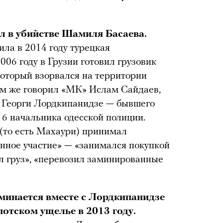
л в убийстве Шамиля Басаева.
ила в 2014 году турецкая
06 году в Грузии готовил грузовик
который взорвался на территории
ом же говорил «МК» Ислам Сайдаев,
 Георги Лордкипанидзе — бывшего
6 начальника одесской полиции.
 (то есть Махаури) принимал
енное участие» — «занимался покупкой
ал груз», «перевозил заминированные
минается вместе с Лордкипанидзе
потском ущелье в 2013 году.