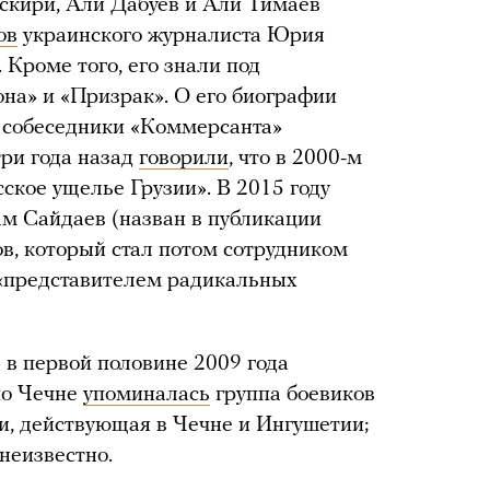
скири, Али Дабуев и Али Тимаев
ов
украинского журналиста Юрия
 Кроме того, его знали под
на» и «Призрак». О его биографии
— собеседники «Коммерсанта»
три года назад
говорили
, что в 2000-м
ское ущелье Грузии». В 2015 году
м Сайдаев (назван в публикации
в, который стал потом сотрудником
 «представителем радикальных
 в первой половине 2009 года
по Чечне
упоминалась
группа боевиков
и, действующая в Чечне и Ингушетии;
 неизвестно.