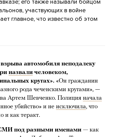
вказе; его также называли бойцом
альонов, участвующих в войне
ает главное, что известно об этом
 взрыва автомобиля неподалеку
ури
назвали
человеком,
инальных кругах».
«Он гражданин
разного рода чеченскими кругами», —
тва Артем Шевченко. Полиция
начала
нное убийство» и не
исключила
, что
 и как теракт.
 СМИ под разными именами —
как