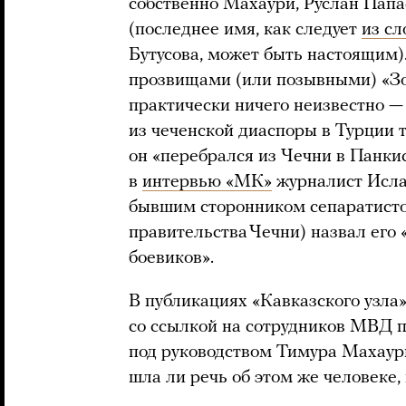
собственно Махаури, Руслан Папа
(последнее имя, как следует
из сл
Бутусова, может быть настоящим).
прозвищами (или позывными) «Зо
практически ничего неизвестно 
из чеченской диаспоры в Турции 
он «перебрался из Чечни в Панкис
в
интервью «МК»
журналист Исла
бывшим сторонником сепаратисто
правительства Чечни) назвал его
боевиков».
В публикациях «Кавказского узла»
со ссылкой на сотрудников МВД 
под руководством Тимура Махаур
шла ли речь об этом же человеке,