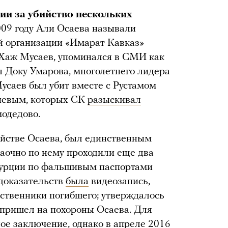
ии за убийство нескольких
009 году Али Осаева называли
й организации «Имарат Кавказ»
-Хаж Мусаев, упоминался в СМИ как
 Доку Умарова, многолетнего лидера
Мусаев был убит вместе с Рустамом
иевым, которых СК
разыскивал
модедово.
ийстве Осаева, был единственным
аочно по нему проходили еще два
 Турции по фальшивым паспортами
 доказательств
была
видеозапись,
ственники погибшего; утверждалось
н пришел на похороны Осаева. Для
е заключение, однако в апреле 2016