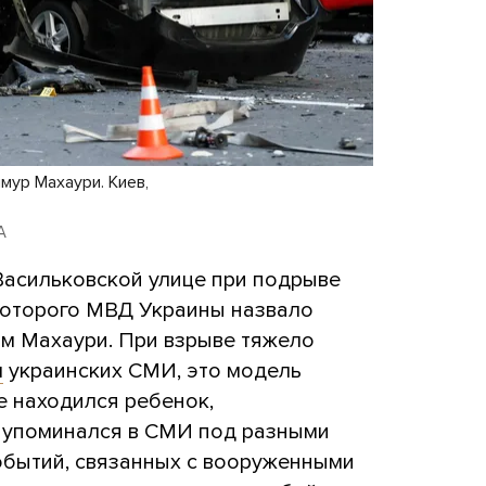
мур Махаури. Киев,
A
Васильковской улице при подрыве
которого МВД Украины назвало
м Махаури. При взрыве тяжело
м
украинских СМИ, это модель
е находился ребенок,
и упоминался в СМИ под разными
событий, связанных с вооруженными