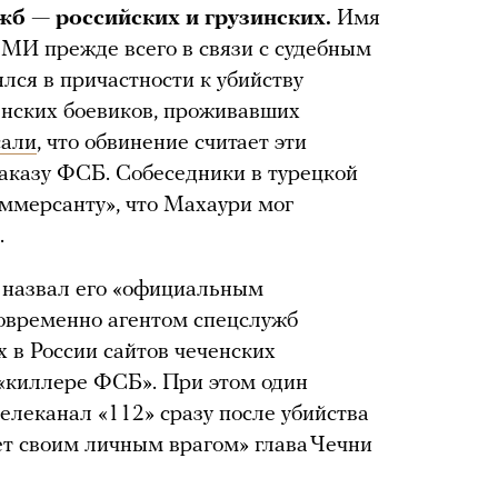
жб — российских и грузинских.
Имя
МИ прежде всего в связи с судебным
ялся в причастности к убийству
енских боевиков, проживавших
сали
, что обвинение считает эти
аказу ФСБ. Собеседники в турецкой
ммерсанту», что Махаури мог
.
 назвал его «официальным
новременно агентом спецслужб
 в России сайтов чеченских
 «киллере ФСБ». При этом один
елеканал «112» сразу после убийства
ает своим личным врагом» глава Чечни