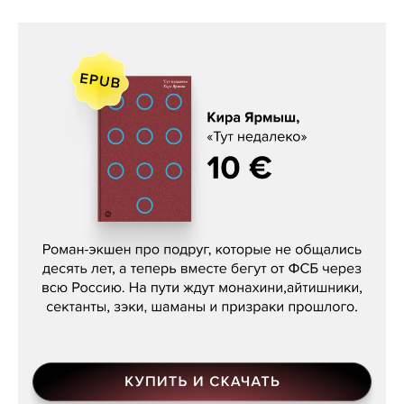
Кира Ярмыш, «Тут недалеко»