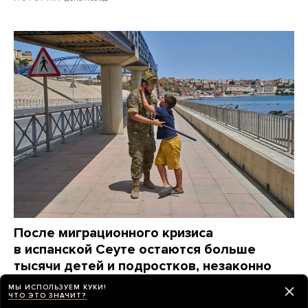
После миграционного кризиса
в испанской Сеуте остаются больше
тысячи детей и подростков, незаконно
пересекших границу. Их нельзя просто так
МЫ ИСПОЛЬЗУЕМ КУКИ!
отправить назад
ЧТО ЭТО ЗНАЧИТ?