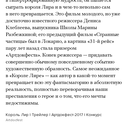
в гипертрофированную мудрость; он пытается
сыграть короля Лира и в чем-то невольно сам
в него превращается. Это фильм молодого, но уже
достаточно известного режиссера Дениса
Клеблеева, выпускника Школы Марины
Разбежкиной; его предыдущий фильм «Странные
частицы» был в Локарно, а картина «31-й рейс»
пару лет назад стала призером
«Артдокфеста». Конек режиссера — придавать
совершенно обычному повседневному событию
художественную образность. Самое неожиданное
в «Короле Лире» — как автор в какой-то момент
превращает всю эту фантасмагорию в абсолютную
реальность, полностью переворачивая наши
преставления о герое и о том, что его мечты
недостижимы.
Король Лир | Трейлер | Артдокфест-2017 | Конкурс
Artdocfest