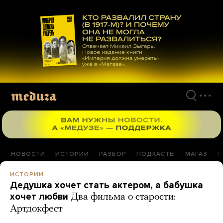
Перейти
к
материалам
НОВОСТИ
ИСТОРИИ
РАЗБОР
ПОДКАСТЫ
МАГАЗ
П
ИСТОРИИ
Дедушка хочет стать актером, а бабушка
хочет любви
Два фильма о старости:
Артдокфест