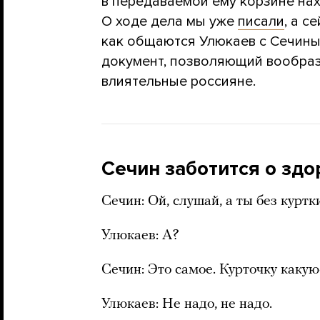
в передаваемой ему корзине нах
О ходе дела мы уже
писали
, а с
как общаются Улюкаев с Сечины
документ, позволяющий вообраз
влиятельные россияне.
Сечин заботится о зд
Сечин: Ой, слушай, а ты без куртк
Улюкаев: А?
Сечин: Это самое. Курточку какую
Улюкаев: Не надо, не надо.