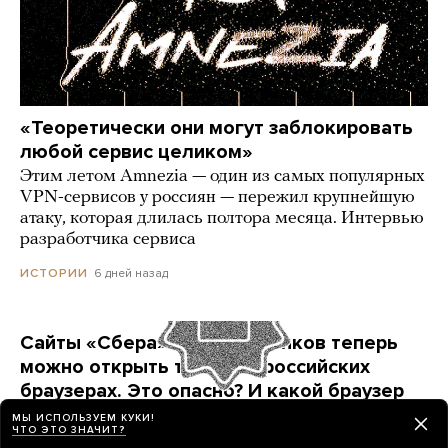
«Теоретически они могут заблокировать
любой сервис целиком»
Этим летом Amnezia — один из самых популярных
VPN-сервисов у россиян — пережил крупнейшую
атаку, которая длилась полтора месяца. Интервью
разработчика сервиса
6 дней назад
ИСТОРИИ
Сайты «Сбера» и других банков теперь
можно открыть только в российских
браузерах. Это опасно? И какой браузер
выбрать?
МЫ ИСПОЛЬЗУЕМ КУКИ!
ЧТО ЭТО ЗНАЧИТ?
Короткая инструкция для тех, кто опасается