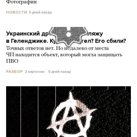
Фотографии
5 дней назад
НОВОСТИ
Украинский дрон попал по пляжу
в Геленджике. Куда он летел? Его сбили?
Точных ответов нет. Но недалеко от места
ЧП находится объект, который могла защищать
ПВО
3 карточки
5 дней назад
РАЗБОР