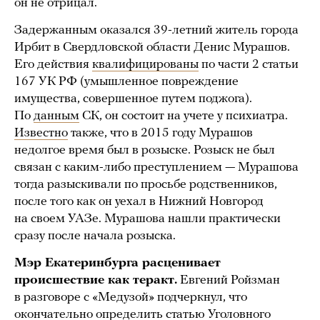
он не отрицал.
Задержанным оказался 39-летний житель города
Ирбит в Свердловской области Денис Мурашов.
Его действия
квалифицированы
по части 2 статьи
167 УК РФ (умышленное повреждение
имущества, совершенное путем поджога).
По
данным
СК, он состоит на учете у психиатра.
Известно
также, что в 2015 году Мурашов
недолгое время был в розыске. Розыск не был
связан с каким-либо преступлением — Мурашова
тогда разыскивали по просьбе родственников,
после того как он уехал в Нижний Новгород
на своем УАЗе. Мурашова нашли практически
сразу после начала розыска.
Мэр Екатеринбурга расценивает
происшествие как теракт.
Евгений Ройзман
в разговоре с «Медузой» подчеркнул, что
окончательно определить статью Уголовного