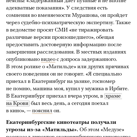
неясны: «Задержанный дает путаные и не вполне
адекватные показания». У следствия есть
сомнения во вменяемости Мурашова, он пройдет
через судебно-психиатрическую экспертизу. Также
в ведомстве просят СМИ «не тиражировать
различные версии произошедшего», обещая
предоставить достоверную информацию после
завершения расследования. В местных изданиях
опубликовано
видео
с допроса задержанного.
В этом ролике о «Матильде» или других причинах
своего поведения он не говорит. «Я специально
приехал в Екатеринбург на уазике, госномер
не помню, машина моя, купил у мужика в Ирбите.
В Екатеринбург приехал вчера утром, в
храме 
на Крови
был весь день, а сегодня поехал
в кино», —
пояснил
он.
Екатеринбургские кинотеатры получали
угрозы из-за «Матильды».
Об этом «Медузе»