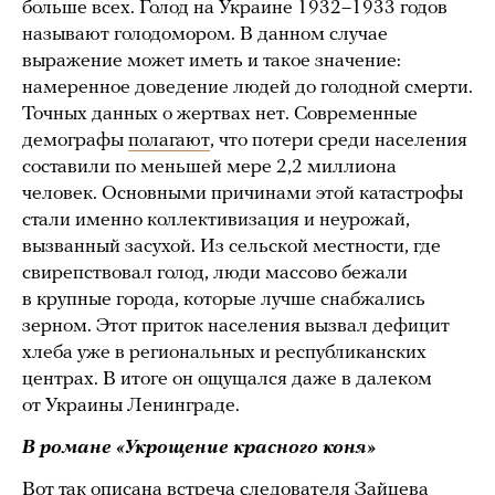
больше всех. Голод на Украине 1932–1933 годов
называют голодомором. В данном случае
выражение может иметь и такое значение:
намеренное доведение людей до голодной смерти.
Точных данных о жертвах нет. Современные
демографы
полагают
, что потери среди населения
составили по меньшей мере 2,2 миллиона
человек. Основными причинами этой катастрофы
стали именно коллективизация и неурожай,
вызванный засухой. Из сельской местности, где
свирепствовал голод, люди массово бежали
в крупные города, которые лучше снабжались
зерном. Этот приток населения вызвал дефицит
хлеба уже в региональных и республиканских
центрах. В итоге он ощущался даже в далеком
от Украины Ленинграде.
В романе «Укрощение красного коня»
Вот так описана встреча следователя Зайцева