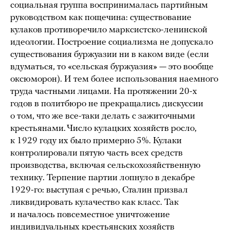
социальная группа воспринималась партийным
руководством как пощечина: существование
кулаков противоречило марксистско-ленинской
идеологии. Построение социализма не допускало
существования буржуазии ни в каком виде (если
вдуматься, то «сельская буржуазия» — это вообще
оксюморон). И тем более использования наемного
труда частными лицами. На протяжении 20-х
годов в политбюро не прекращались дискуссии
о том, что же все-таки делать с зажиточными
крестьянами. Число кулацких хозяйств росло,
к 1929 году их было примерно 5%. Кулаки
контролировали пятую часть всех средств
производства, включая сельскохозяйственную
технику. Терпение партии лопнуло в декабре
1929-го: выступая с речью, Сталин призвал
ликвидировать кулачество как класс. Так
и началось повсеместное уничтожение
индивидуальных крестьянских хозяйств