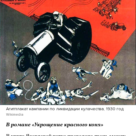
Агитплакат кампании по ликвидации кулачества, 1930 год
Wikimedia
В романе «Укрощение красного коня»