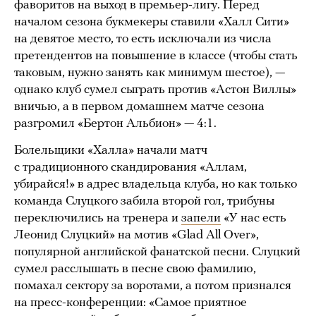
фаворитов на выход в премьер-лигу. Перед
началом сезона букмекеры ставили «Халл Сити»
на девятое место, то есть исключали из числа
претендентов на повышение в классе (чтобы стать
таковым, нужно занять как минимум шестое), —
однако клуб сумел сыграть против «Астон Виллы»
вничью, а в первом домашнем матче сезона
разгромил «Бертон Альбион» — 4:1.
Болельщики «Халла» начали матч
с традиционного скандирования «Аллам,
убирайся!» в адрес владельца клуба, но как только
команда Слуцкого забила второй гол, трибуны
переключились на тренера и
запели
«У нас есть
Леонид Слуцкий» на мотив «Glad All Over»,
популярной английской фанатской песни. Слуцкий
сумел расслышать в песне свою фамилию,
помахал сектору за воротами, а потом признался
на пресс-конференции: «Самое приятное