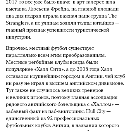
2017-го все уже было иначе: в арт-галерее шла
выставка Люсьена Фрейда, на главной площади
два дня подряд играла важная панк-группа The
Stranglers, а по улицам ходили толпы китайцев —
главный признак успешности туристической
индустрии.
Впрочем, местный футбол существует
параллельно всем этим преобразованиям.
Местные регбийные клубы всегда были
популярнее «Халл Сити», а до 2008 года Халл
оставался крупнейшим городом в Англии, чей клуб
ни разу не играл в высшем английском дивизионе.
Тут также не случилось великих тренеров
и великих игроков, поэтому главная ассоциация
рядового английского болельщика с «Халлом» —
забавный факт из паб-викторины: Hull City —
единственный из 92 профессиональных
футбольных клубов Англии, в названии которого