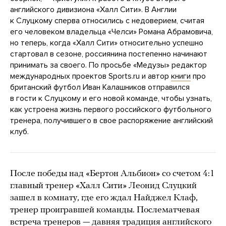
английского дивизиона «Халл Сити». В Англии
к Слуцкому сперва относились с недоверием, считая
его человеком владельца «Челси» Романа Абрамовича,
но теперь, когда «Халл Сити» относительно успешно
стартовал в сезоне, россиянина постепенно начинают
принимать за своего. По просьбе «Медузы» редактор
международных проектов Sports.ru и автор
книги
про
британский футбол Иван Калашников отправился
в гости к Слуцкому и его новой команде, чтобы узнать,
как устроена жизнь первого российского футбольного
тренера, получившего в свое распоряжение английский
клуб.
После победы над «Бертон Альбион» со счетом 4:1
главный тренер «Халл Сити» Леонид Слуцкий
зашел в комнату, где его ждал Найджел Клаф,
тренер проигравшей команды. Послематчевая
встреча тренеров — давняя традиция английского