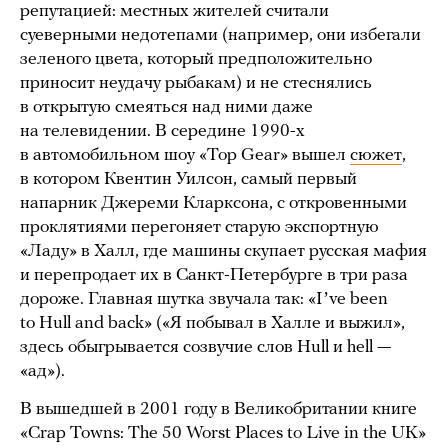
репутацией: местных жителей считали
суеверными недотепами (например, они избегали
зеленого цвета, который предположительно
приносит неудачу рыбакам) и не стеснялись
в открытую смеяться над ними даже
на телевидении. В середине 1990-х
в автомобильном шоу «Top Gear» вышел
сюжет
,
в котором Квентин Уилсон, самый первый
напарник Джереми Кларксона, с откровенными
проклятиями перегоняет старую экспортную
«Ладу» в Халл, где машины скупает русская мафия
и перепродает их в Санкт-Петербурге в три раза
дороже. Главная шутка звучала так: «Iʼve been
to Hull and back» («Я побывал в Халле и выжил»,
здесь обыгрывается созвучие слов Hull и hell —
«ад»).
В вышедшей в 2001 году в Великобритании книге
«Crap Towns: The 50 Worst Places to Live in the UK»