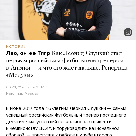
ИСТОРИИ
Лео, он же Тигр
Как Леонид Слуцкий стал
первым российским футбольным тренером
в Англии — и что его ждет дальше. Репортаж
«Медузы»
06:23, 21 августа 2017
Источник:
Meduza
В июне 2017 года 46-летний Леонид Слуцкий — самый
успешный российский футбольный тренер последнего
десятилетия, успевший несколько раз привести
к чемпионству ЦСКА и поруководить национальной
сборной, — приступил к работе в клубе второго