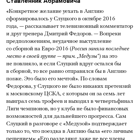
Ставленник Абрамовича
«Конкретное желание уехать в Англию
сформировалось у Слуцкого в октябре 2016
года, — рассказывает телевизионный комментатор
и друг тренера Дмитрий Федоров. — Вопреки
предположениям, неудачное выступление
со сборной на Евро-2016 (
Россия заняла последнее
место в своей группе — прим. „Медузы“
) на это
не повлияло, и если Слуцкий вдруг остался бы
в сборной, то все равно отправился бы в Англию
позже. Это было его мечтой». По словам
Федорова, у Слуцкого не было никаких претензий
к московскому ЦСКА, с которым он за семь лет
выиграл семь трофеев и выходил в четвертьфинал
Лиги чемпионов, но у клуба не было финансовых
возможностей для дальнейшего прогресса. Сам
Слуцкий в разговоре с «Медузой» подтверждает
только то, что поездка в Англию была «его личным
решением»: «Его разделяют даже не все члены