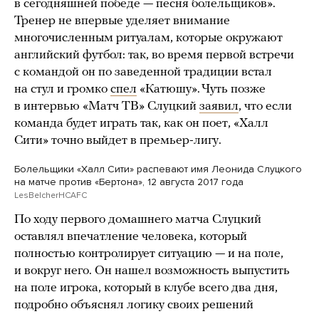
в сегодняшней победе — песня болельщиков».
Тренер не впервые уделяет внимание
многочисленным ритуалам, которые окружают
английский футбол: так, во время первой встречи
с командой он по заведенной традиции встал
на стул и громко
спел
«Катюшу». Чуть позже
в интервью «Матч ТВ» Слуцкий
заявил
, что если
команда будет играть так, как он поет, «Халл
Сити» точно выйдет в премьер-лигу.
Болельщики «Халл Сити» распевают имя Леонида Слуцкого
на матче против «Бертона», 12 августа 2017 года
LesBelcherHCAFC
По ходу первого домашнего матча Слуцкий
оставлял впечатление человека, который
полностью контролирует ситуацию — и на поле,
и вокруг него. Он нашел возможность выпустить
на поле игрока, который в клубе всего два дня,
подробно объяснял логику своих решений