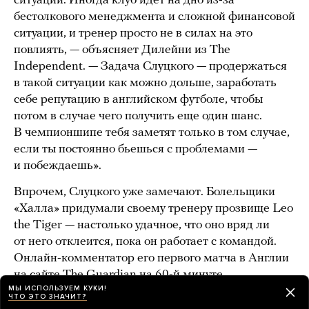
ситуации. Иногда клуб идет на дно из-за
бестолкового менеджмента и сложной финансовой
ситуации, и тренер просто не в силах на это
повлиять, — объясняет Дилейни из The
Independent. — Задача Слуцкого — продержаться
в такой ситуации как можно дольше, заработать
себе репутацию в английском футболе, чтобы
потом в случае чего получить еще один шанс.
В чемпионшипе тебя заметят только в том случае,
если ты постоянно бьешься с проблемами —
и побеждаешь».
Впрочем, Слуцкого уже замечают. Болельщики
«Халла» придумали своему тренеру прозвище Leo
the Tiger — настолько удачное, что оно вряд ли
от него отклеится, пока он работает с командой.
Онлайн-комментатор его первого матча в Англии
на сайте The Guardian на 60-й минуте
МЫ ИСПОЛЬЗУЕМ КУКИ!
переключился
на русский язык с помощью Google
ЧТО ЭТО ЗНАЧИТ?
Translate и отметил преображение команды