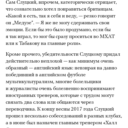
Сам Слуцкий, впрочем, категорически отрицает,
что сознательно хотел понравиться британцам.
«Какой я есть, так я себя и веду, — резко говорит
он „Медузе“. — Я же не могу сдерживать свои
эмоции. Если бы это было продумано, если бы
я так играл, то мог бы сразу проситься во МХАТ
или к Табакову на главные роли».
Кроме прочего, убедительности Слуцкому придал
действительно неплохой — как минимум очень
образный — английский язык: невзирая на давно
победивший в английском футболе
мультикультурализм, многие болельщики
и журналисты очень болезненно воспринимают
иностранных тренеров, которые с трудом могут
связать два слова или общаются через
переводчика. К концу весны 2017 года Слуцкий
прошел несколько собеседований в разных клубах,
а в июне был назначен главным тренером «Халл