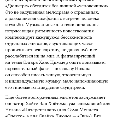
«Дюнкерк» обходится без лишней «человечинки».
Это не задушевная мелодрама о страданиях,
а размашистая симфония о встрече человека
и судьбы. Музыкальные аллюзии оправданы:
потрясающая ритмичность повествования
компенсирует кажущуюся бессюжетность
отдельных эпизодов, звук тикающих часов
пронизывает всю картину, не давая публике
расслабиться ни на миг. А фантазирующий
на темы Элгара Ханс Циммер опять доказывает
поразительный факт — по заказу Нолана
он способен писать живую, трогательную
и индивидуальную музыку, мало напоминающую
его типовые голливудские саундтреки.
Еще более восторженных эпитетов заслуживает
оператор Хойте Ван Хойтема, уже снимавший для
Нолана «Интерстеллар» (для Сэма Мендеса
«Спектр», а для Спайка Джонса — «Она»). Его