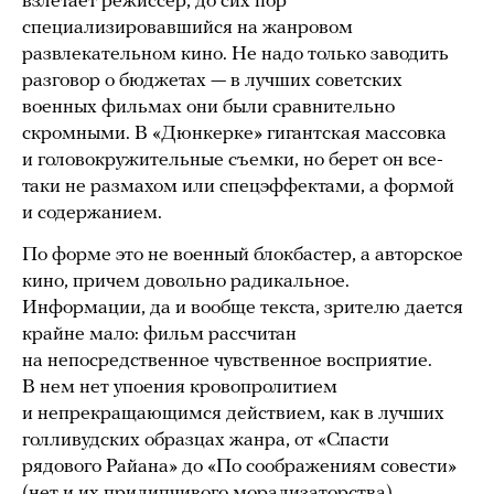
взлетает режиссер, до сих пор
специализировавшийся на жанровом
развлекательном кино. Не надо только заводить
разговор о бюджетах — в лучших советских
военных фильмах они были сравнительно
скромными. В «Дюнкерке» гигантская массовка
и головокружительные съемки, но берет он все-
таки не размахом или спецэффектами, а формой
и содержанием.
По форме это не военный блокбастер, а авторское
кино, причем довольно радикальное.
Информации, да и вообще текста, зрителю дается
крайне мало: фильм рассчитан
на непосредственное чувственное восприятие.
В нем нет упоения кровопролитием
и непрекращающимся действием, как в лучших
голливудских образцах жанра, от «Спасти
рядового Райана» до «По соображениям совести»
(нет и их прилипчивого морализаторства).