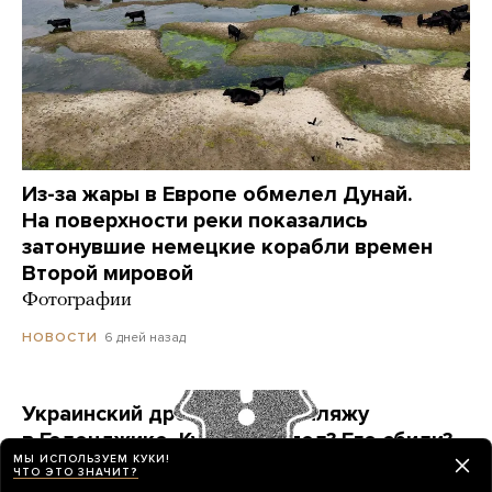
Из-за жары в Европе обмелел Дунай.
На поверхности реки показались
затонувшие немецкие корабли времен
Второй мировой
Фотографии
6 дней назад
НОВОСТИ
Украинский дрон попал по пляжу
в Геленджике. Куда он летел? Его сбили?
МЫ ИСПОЛЬЗУЕМ КУКИ!
Точных ответов нет. Но недалеко от места
ЧТО ЭТО ЗНАЧИТ?
ЧП находится объект, который могла защищать