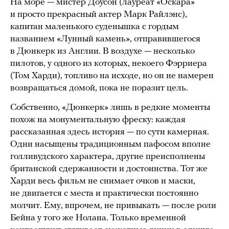
На море — мистер Доусон (лауреат «Оскара»
и просто прекрасный актер Марк Райлэнс),
капитан маленького суденышка с гордым
названием «Лунный камень», отправившегося
в Дюнкерк из Англии. В воздухе — несколько
пилотов, у одного из которых, некоего Фэрриера
(Том Харди), топливо на исходе, но он не намерен
возвращаться домой, пока не поразит цель.
Собственно, «Дюнкерк» лишь в редкие моменты
похож на монументальную фреску: каждая
рассказанная здесь история — по сути камерная.
Одни насыщены традиционным пафосом вполне
голливудского характера, другие преисполнены
британской сдержанности и достоинства. Тот же
Харди весь фильм не снимает очков и маски,
не двигается с места и практически постоянно
молчит. Ему, впрочем, не привыкать — после роли
Бейна у того же Нолана. Только временной