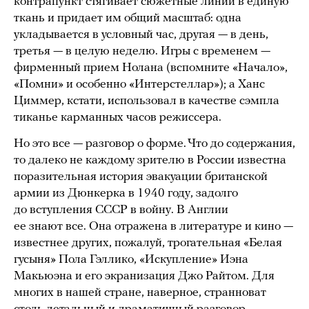
контрапункт стягивает сюжетные линии в единую
ткань и придает им общий масштаб: одна
укладывается в условный час, другая — в день,
третья — в целую неделю. Игры с временем —
фирменный прием Нолана (вспомните «Начало»,
«Помни» и особенно «Интерстеллар»); а Ханс
Циммер, кстати, использовал в качестве сэмпла
тиканье карманных часов режиссера.
Но это все — разговор о форме. Что до содержания,
то далеко не каждому зрителю в России известна
поразительная история эвакуации британской
армии из Дюнкерка в 1940 году, задолго
до вступления СССР в войну. В Англии
ее знают все. Она отражена в литературе и кино —
известнее других, пожалуй, трогательная «Белая
гусыня» Пола Гэллико, «Искупление» Иэна
Макьюэна и его экранизация Джо Райтом. Для
многих в нашей стране, наверное, странноват