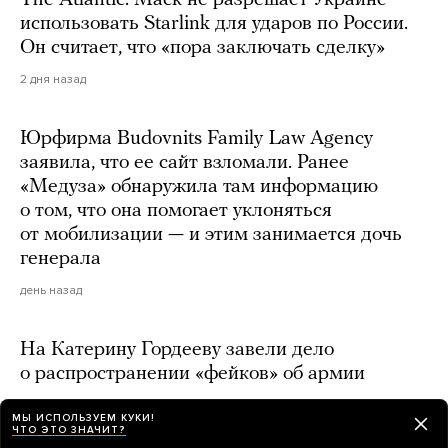
The Atlantic: Маск не разрешает Украине
использовать Starlink для ударов по России.
Он считает, что «пора заключать сделку»
2 дня назад
Юрфирма Budovnits Family Law Agency
заявила, что ее сайт взломали. Ранее
«Медуза» обнаружила там информацию
о том, что она помогает уклоняться
от мобилизации — и этим занимается дочь
генерала
день назад
На Катерину Гордееву завели дело
о распространении «фейков» об армии
2 дня назад
МЫ ИСПОЛЬЗУЕМ КУКИ!
ЧТО ЭТО ЗНАЧИТ?