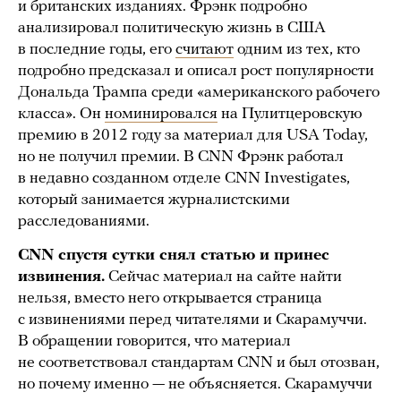
и британских изданиях. Фрэнк подробно
анализировал политическую жизнь в США
в последние годы, его
считают
одним из тех, кто
подробно предсказал и описал рост популярности
Дональда Трампа среди «американского рабочего
класса». Он
номинировался
на Пулитцеровскую
премию в 2012 году за материал для USA Today,
но не получил премии. В CNN Фрэнк работал
в недавно созданном отделе CNN Investigates,
который занимается журналистскими
расследованиями.
CNN спустя сутки снял статью и принес
извинения.
Сейчас материал на сайте найти
нельзя, вместо него открывается страница
с извинениями перед читателями и Скарамуччи.
В обращении говорится, что материал
не соответствовал стандартам CNN и был отозван,
но почему именно — не объясняется. Скарамуччи