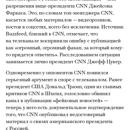
разрешения вице-президента CNN Джейсона
Фаркаса. Это, по словам топ-менеджера CNN,
касается любых материалов — видеороликов,
постов в соцсетях, всего без исключения. Источник
Buzzfeed, близкий к CNN, отмечает, что
на телеканале восприняли ошибку с публикацией
как «огромный, огромный факап, за который кому-
то придется ответить». Расследованием ситуации
занимается лично президент CNN Джефф Цукер.
Одновременно у оппонентов CNN появился
серьезный аргумент в споре с телеканалом. Ранее
президент США Дональд Трамп, один из главных
критиков CNN в Штатах, голословно обвинял
канал в публикации «фейковых новостей» —
теперь у него есть документальное подтверждение
того, что CNN опубликовал недостоверный
материал о связях американского президента
с Россией.