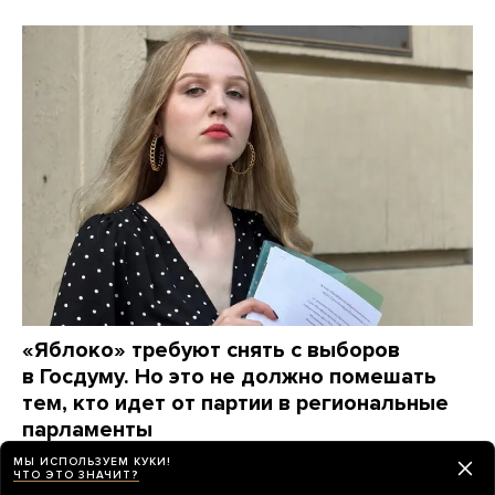
«Яблоко» требуют снять с выборов
в Госдуму. Но это не должно помешать
тем, кто идет от партии в региональные
парламенты
В Петербурге в заксобрание баллотируется 21-
МЫ ИСПОЛЬЗУЕМ КУКИ!
ЧТО ЭТО ЗНАЧИТ?
летняя Марина Песляк. Она «искала любые