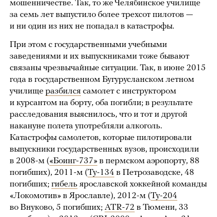
мошенничестве. Так, то же Челябинское училище
за семь лет выпустило более трехсот пилотов —
и ни один из них не попадал в катастрофы.
При этом с государственными учебными
заведениями и их выпускниками тоже бывают
связаны чрезвычайные ситуации. Так, в июне 2015
года в государственном Бугурусланском летном
училище
разбился
самолет с инструктором
и курсантом на борту, оба погибли; в результате
расследования выяснилось, что и тот и другой
накануне полета употребляли алкоголь.
Катастрофы самолетов, которые пилотировали
выпускники государственных вузов, происходили
в 2008-м (
«Боинг-737»
в пермском аэропорту, 88
погибших), 2011-м (
Ту-134
в Петрозаводске, 48
погибших;
гибель
ярославской хоккейной команды
«Локомотив» в Ярославле), 2012-м (
Ту-204
во Внуково, 5 погибших;
ATR-72
в Тюмени, 33