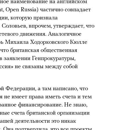
лное наименование на английском
t, Open Russia) частично совпадает
ции, которую признала
Соловьев, впрочем, утверждает, что
сетевого движения. Аналогичное
арь Михаила Ходорковского Кюлле
 что британская общественная
 в заявлении Генпрокуратуры,
ссия» не связаны между собой
 Федерации, а там написано, что
я не имеет права иметь счета и тем
транное финансирование. Не знаю,
жные счета британской организации
 нашей деятельности это никак
. Она подтвердила, что все проекты