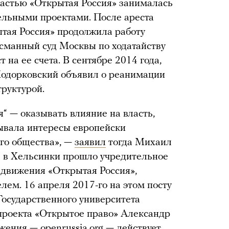
астью «Открытая Россия» занималась
ельными проектами. После ареста
ытая Россия» продолжила работу
асманный суд Москвы по ходатайству
т на ее счета. В сентябре 2014 года,
Ходорковский объявил о реанимации
труктурой.
“ — оказывать влияние на власть,
тывала интересы европейски
го общества», —
заявил
тогда Михаил
а в Хельсинки прошло учредительное
 движения «Открытая Россия»,
лем. 16 апреля 2017-го на этом посту
Государственного университета
проекта «Открытое право» Александр
ижения —
openrussia.org
— действует