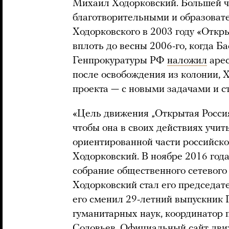
Михаил Ходорковский. Большей ч
благотворительными и образоват
Ходорковского в 2003 году «Откр
вплоть до весны 2006-го, когда Б
Генпрокуратуры РФ
наложил
арес
после освобождения из колонии, 
проекта — с новыми задачами и с
«Цель движения „Открытая Россия
чтобы она в своих действиях учи
ориентированной части российско
Ходорковский. В ноябре 2016 год
собрание общественного сетевого
Ходорковский стал его председате
его сменил 29-летний выпускник 
гуманитарных наук, координатор 
Соловьев. Официальный сайт дв