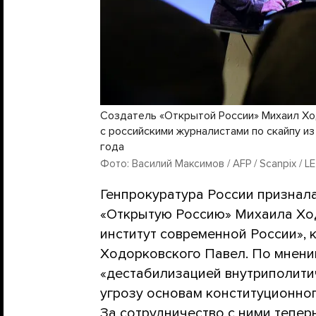
Создатель «Открытой России» Михаил Хо
с российскими журналистами по скайпу из
года
Фото: Василий Максимов / AFP / Scanpix / L
Генпрокуратура России признал
«Открытую Россию» Михаила Хо
институт современной России», 
Ходорковского Павел. По мнени
«дестабилизацией внутриполитич
угрозу основам конституционно
За сотрудничество с ними тепер