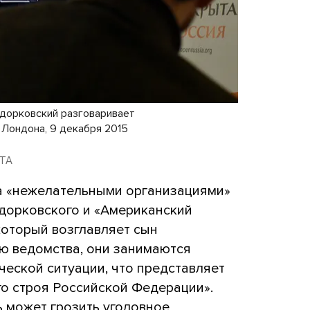
дорковский разговаривает
 Лондона, 9 декабря 2015
ETA
а «нежелательными организациями»
дорковского и «Американский
который возглавляет сын
ю ведомства, они занимаются
еской ситуации, что представляет
го строя Российской Федерации».
ь может грозить уголовное