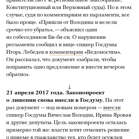
правительство РФ, региональное заксобрание,
Конституционный или Верховный суды). Но в этом
случае, судя по комментариям из парламента, все
было проще. «Пришли от Володина и велели
срочно его убрать», — объяснил один
из собеседников Би-би-си. О нарушении
регламента сообщил и вице-спикер Госдумы
Игорь Лебедев в
комментарии
«Ведомостям».
Он рассказал, что документ «забрали, чтобы
поправить одно предложение и внести вечером
обратно».
↓
21 апреля 2017 года. Законопроект
о лишении снова внесли в Госдуму.
На этот
раз документ — под новым номером —
внесли
спикер Госдумы Вячеслав Володин, Ирина Яровая
и другие депутаты. Цель законопроекта осталась
примерно той же: власти хотят отменять решение
о приеме в гражданство тех, кто будет осужден