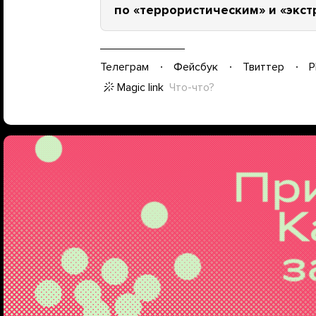
по «террористическим» и «экст
Телеграм
Фейсбук
Твиттер
P
Magic link
Что-что?