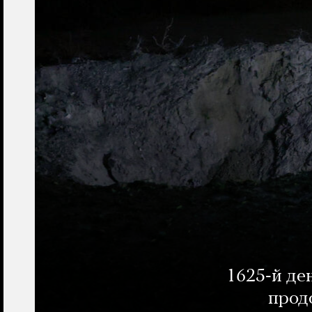
1625-й де
прод