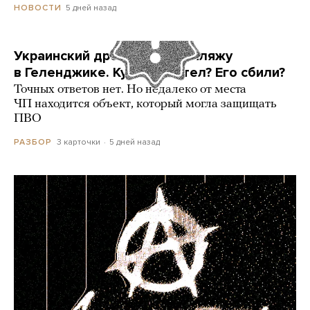
5 дней назад
НОВОСТИ
Украинский дрон попал по пляжу
в Геленджике. Куда он летел? Его сбили?
Точных ответов нет. Но недалеко от места
ЧП находится объект, который могла защищать
ПВО
3 карточки
5 дней назад
РАЗБОР