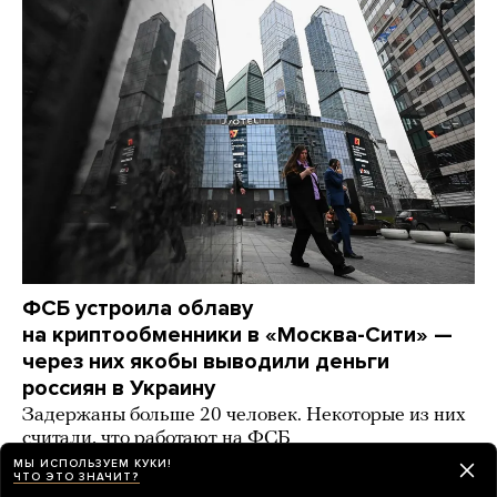
ФСБ устроила облаву
на криптообменники в «Москва-Сити» —
через них якобы выводили деньги
россиян в Украину
Задержаны больше 20 человек. Некоторые из них
считали, что работают на ФСБ
МЫ ИСПОЛЬЗУЕМ КУКИ!
день назад
НОВОСТИ
ЧТО ЭТО ЗНАЧИТ?