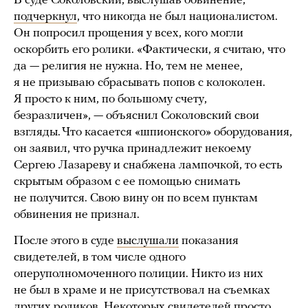
В суде Соколовский, выслушав обвинение,
подчеркнул
, что никогда не был националистом.
Он попросил прощения у всех, кого могли
оскорбить его ролики. «Фактически, я считаю, что
да — религия не нужна. Но, тем не менее,
я не призываю сбрасывать попов с колоколен.
Я просто к ним, по большому счету,
безразличен», — объяснил Соколовский свои
взгляды. Что касается «шпионского» оборудования,
он заявил, что ручка принадлежит некоему
Сергею Лазареву и снабжена лампочкой, то есть
скрытым образом с ее помощью снимать
не получится. Свою вину он по всем пунктам
обвинения не признал.
После этого в суде
выслушали
показания
свидетелей, в том числе одного
оперуполномоченного полиции. Никто из них
не был в храме и не присутствовал на съемках
других роликов. Некоторых свидетелей просто