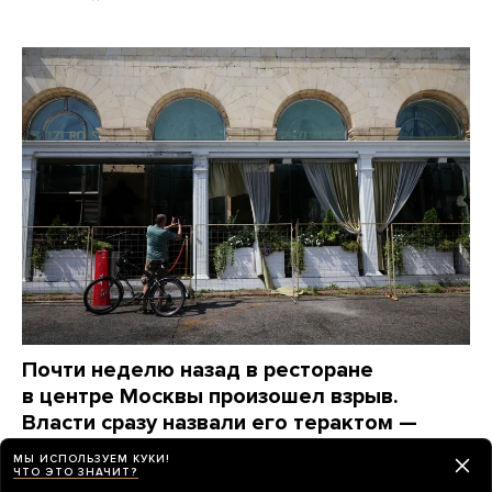
Почти неделю назад в ресторане
в центре Москвы произошел взрыв.
Власти сразу назвали его терактом —
и сразу же перестали о нем говорить
МЫ ИСПОЛЬЗУЕМ КУКИ!
ЧТО ЭТО ЗНАЧИТ?
Вот какие вопросы до сих пор остаются без ответов