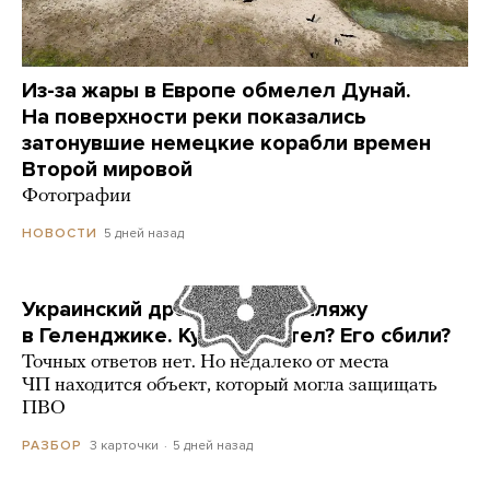
Из-за жары в Европе обмелел Дунай.
На поверхности реки показались
затонувшие немецкие корабли времен
Второй мировой
Фотографии
5 дней назад
НОВОСТИ
Украинский дрон попал по пляжу
в Геленджике. Куда он летел? Его сбили?
Точных ответов нет. Но недалеко от места
ЧП находится объект, который могла защищать
ПВО
3 карточки
5 дней назад
РАЗБОР