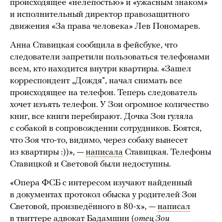
происходящее «нелепостью» и «ужасным знаком»
и исполнительный директор правозащитного
движения «За права человека» Лев Пономарев.
Анна Ставицкая сообщила в фейсбуке, что
следователи запретили пользоваться телефонами
всем, кто находится внутри квартиры. «Зашел
корреспондент „Дождя“, начал снимать все
происходящее на телефон. Теперь следователь
хочет изъять телефон. У Зои огромное количество
книг, все книги перебирают. Дочка Зои гуляла
с собакой в сопровождении сотрудников. Боятся,
что Зоя что-то, видимо, через собаку вынесет
из квартиры :))», —
написала
Ставицкая. Телефоны
Ставицкой и Световой были недоступны.
«Опера ФСБ с интересом изучают найденный
в документах протокол обыска у родителей Зои
Световой, произведённого в 80-х», —
написал
в твиттере адвокат Бадамшин (
отец Зои