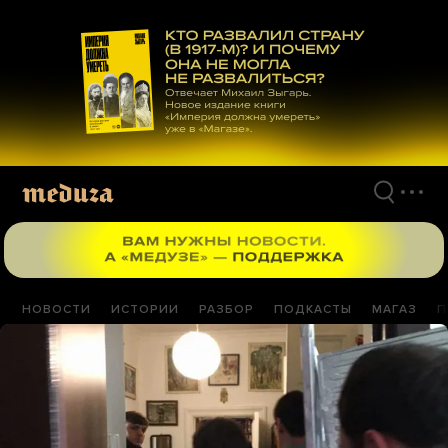
Перейти
к
материалам
НОВОСТИ
ИСТОРИИ
РАЗБОР
ПОДКАСТЫ
МАГАЗ
П