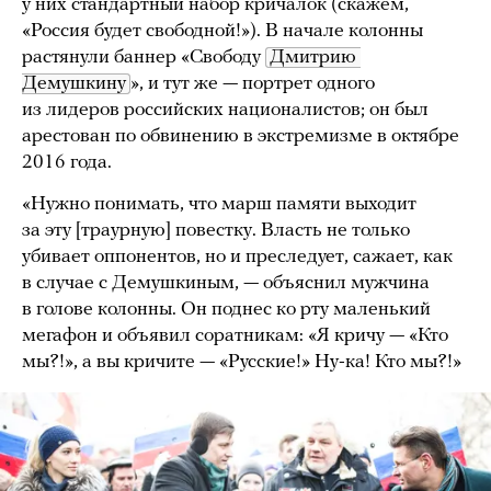
у них стандартный набор кричалок (скажем,
«Россия будет свободной!»). В начале колонны
растянули баннер «Свободу
Дмитрию 
Демушкину
», и тут же — портрет одного
из лидеров российских националистов; он был
арестован по обвинению в экстремизме в октябре
2016 года.
«Нужно понимать, что марш памяти выходит
за эту [траурную] повестку. Власть не только
убивает оппонентов, но и преследует, сажает, как
в случае с Демушкиным, — объяснил мужчина
в голове колонны. Он поднес ко рту маленький
мегафон и объявил соратникам: «Я кричу — «Кто
мы?!», а вы кричите — «Русские!» Ну-ка! Кто мы?!»