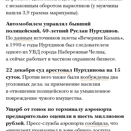
с незаконным оборотом наркотиков (у мужчины
нашли 3,9 грамма марихуаны).
Автомобилем управлял бывший
полицейский, 40-летний Руслан Нуртдинов.
По
данным
источников газеты «Вечерняя Казань»,
в 1990-е годы Нуртдинов был следователем
одного из УВД города Набережные Челны,
а сейчас работает в частном охранном бизнесе.
22 декабря суд
арестовал
Нуртдинова на 15
суток.
Против него также были
возбуждены
два
уголовных дела: за применение насилия
в отношении полицейского и за умышленное
повреждение чужого имущества.
Ущерб от гонок по терминалу аэропорта
предварительно оценили в шесть миллионов
рублей.
Пресс-служба аэропорта
сообщила
, что
«инцидент произошел в зоне общего доступа