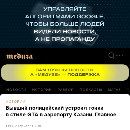
Перейти
к
материалам
НОВОСТИ
ИСТОРИИ
РАЗБОР
ПОДКАСТЫ
МАГАЗ
П
ИСТОРИИ
Бывший полицейский устроил гонки
в стиле GTA в аэропорту Казани. Главное
13:13, 23 декабря 2016