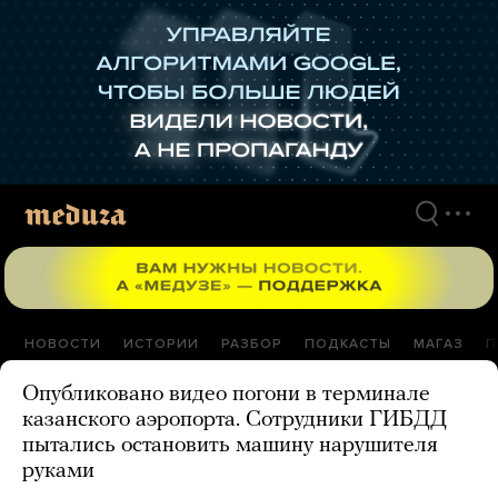
Перейти
к
материалам
НОВОСТИ
ИСТОРИИ
РАЗБОР
ПОДКАСТЫ
МАГАЗ
П
Опубликовано видео погони в терминале
казанского аэропорта. Сотрудники ГИБДД
пытались остановить машину нарушителя
руками