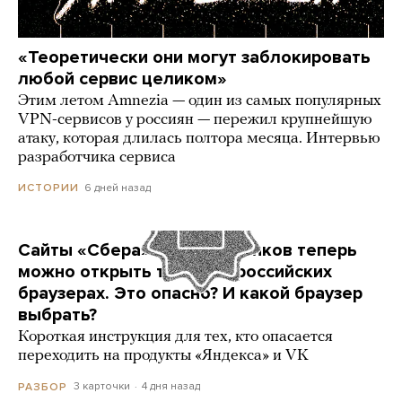
«Теоретически они могут заблокировать
любой сервис целиком»
Этим летом Amnezia — один из самых популярных
VPN-сервисов у россиян — пережил крупнейшую
атаку, которая длилась полтора месяца. Интервью
разработчика сервиса
6 дней назад
ИСТОРИИ
Сайты «Сбера» и других банков теперь
можно открыть только в российских
браузерах. Это опасно? И какой браузер
выбрать?
Короткая инструкция для тех, кто опасается
переходить на продукты «Яндекса» и VK
3 карточки
4 дня назад
РАЗБОР