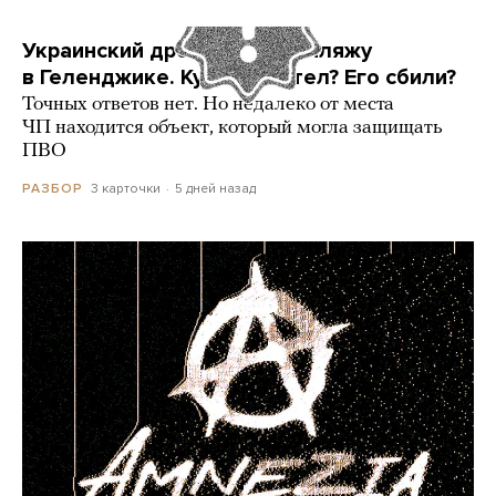
Украинский дрон попал по пляжу
в Геленджике. Куда он летел? Его сбили?
Точных ответов нет. Но недалеко от места
ЧП находится объект, который могла защищать
ПВО
3 карточки
5 дней назад
РАЗБОР