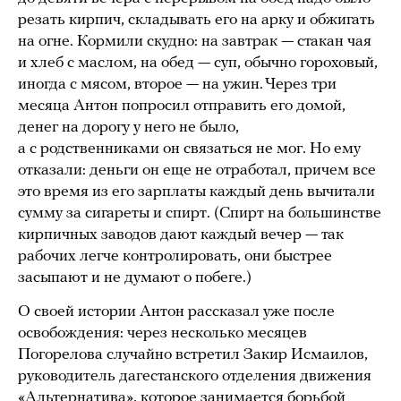
резать кирпич, складывать его на арку и обжигать
на огне. Кормили скудно: на завтрак — стакан чая
и хлеб с маслом, на обед — суп, обычно гороховый,
иногда с мясом, второе — на ужин. Через три
месяца Антон попросил отправить его домой,
денег на дорогу у него не было,
а с родственниками он связаться не мог. Но ему
отказали: деньги он еще не отработал, причем все
это время из его зарплаты каждый день вычитали
сумму за cигареты и спирт. (Спирт на большинстве
кирпичных заводов дают каждый вечер — так
рабочих легче контролировать, они быстрее
засыпают и не думают о побеге.)
О своей истории Антон рассказал уже после
освобождения: через несколько месяцев
Погорелова случайно встретил Закир Исмаилов,
руководитель дагестанского отделения движения
«Альтернатива», которое занимается борьбой