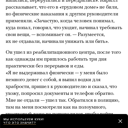
напились, переругались и передрались». Кирилл
рассказывает, что его в «трудовом доме» не били,
но физические наказания к другим руководители
применяли. «Зачастую, когда человек понимал,
куда попал, говорил, что уходит, начинал требовать
свои вещи, — вспоминает он. — Разумеется,
их не отдавали, начинали унижать или бить».
Он ушел из реабилитационного центра, после того
как однажды им пришлось работать три дня
практически без перерывов и еды.
«Я не выдерживал физически — у меня было
немного денег с собой, я выпил водки для
храбрости, пришел к руководителю и сказал, что
ухожу, попросил документы и телефон обратно.
Мне не отдали — ушел так. Обратился в полицию,
там на меня посмотрели как на полоумного,
участковый даже не пошевелился, чтобы пойти
МЫ ИСПОЛЬЗУЕМ КУКИ!
и проверить тот дом».
ЧТО ЭТО ЗНАЧИТ?