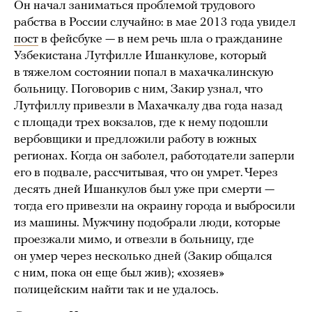
Он начал заниматься проблемой трудового
рабства в России случайно: в мае 2013 года увидел
пост
в фейсбуке — в нем речь шла о гражданине
Узбекистана Лутфилле Ишанкулове, который
в тяжелом состоянии попал в махачкалинскую
больницу. Поговорив с ним, Закир узнал, что
Лутфиллу привезли в Махачкалу два года назад
с площади трех вокзалов, где к нему подошли
вербовщики и предложили работу в южных
регионах. Когда он заболел, работодатели заперли
его в подвале, рассчитывая, что он умрет. Через
десять дней Ишанкулов был уже при смерти —
тогда его привезли на окраину города и выбросили
из машины. Мужчину подобрали люди, которые
проезжали мимо, и отвезли в больницу, где
он умер через несколько дней (Закир общался
с ним, пока он еще был жив); «хозяев»
полицейским найти так и не удалось.