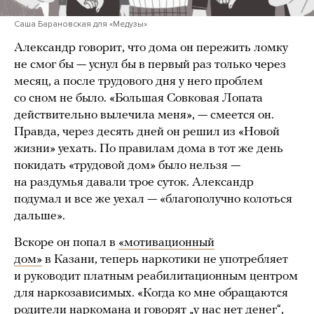
Саша Барановская для «Медузы»
Александр говорит, что дома он пережить ломку
не смог бы — уснул бы в первый раз только через
месяц, а после трудового дня у него проблем
со сном не было. «Большая Совковая Лопата
действительно вылечила меня», — смеется он.
Правда, через десять дней он решил из «Новой
жизни» уехать. По правилам дома в тот же день
покидать «трудовой дом» было нельзя —
на раздумья давали трое суток. Александр
подумал и все же уехал — «благополучно колоться
дальше».
Вскоре он попал в
«мотивационный
дом»
в Казани, теперь наркотики не употребляет
и руководит платным реабилитационным центром
для наркозависимых. «Когда ко мне обращаются
родители наркомана и говорят „у нас нет денег“,