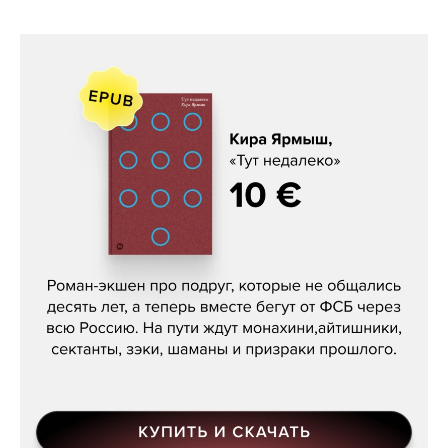
Кира Ярмыш, «Тут недалеко»