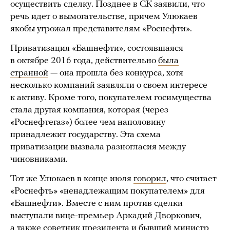
осуществить сделку. Позднее в СК заявили, что
речь идет о вымогательстве, причем Улюкаев
якобы угрожал представителям «Роснефти».
Приватизация «Башнефти», состоявшаяся
в октябре 2016 года, действительно
была
странной
— она прошла без конкурса, хотя
несколько компаний заявляли о своем интересе
к активу. Кроме того, покупателем госимущества
стала другая компания, которая (через
«Роснефтегаз») более чем наполовину
принадлежит государству. Эта схема
приватизации вызвала разногласия между
чиновниками.
Тот же Улюкаев в конце июля
говорил
, что считает
«Роснефть» «ненадлежащим покупателем» для
«Башнефти». Вместе с ним против сделки
выступали вице-премьер Аркадий Дворкович,
а также советник президента и бывший министр