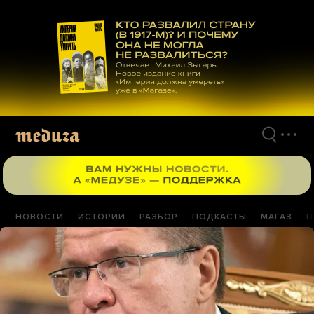
Перейти
к
материалам
НОВОСТИ
ИСТОРИИ
РАЗБОР
ПОДКАСТЫ
МАГАЗ
П