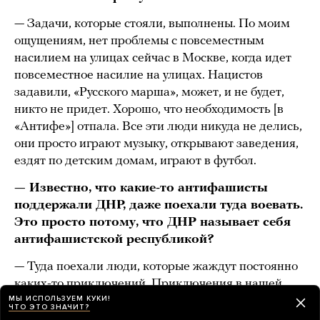
— Задачи, которые стояли, выполнены. По моим
ощущениям, нет проблемы с повсеместным
насилием на улицах сейчас в Москве, когда идет
повсеместное насилие на улицах. Нацистов
задавили, «Русского марша», может, и не будет,
никто не придет. Хорошо, что необходимость [в
«Антифе»] отпала. Все эти люди никуда не делись,
они просто играют музыку, открывают заведения,
ездят по детским домам, играют в футбол.
— Известно, что какие-то антифашисты
поддержали ДНР, даже поехали туда воевать.
Это просто потому, что ДНР называет себя
антифашистской республикой?
— Туда поехали люди, которые жаждут постоянно
каких-то приключений. Приключения в нашей
МЫ ИСПОЛЬЗУЕМ КУКИ!
стране закончились, и им стали другие какие-то
ЧТО ЭТО ЗНАЧИТ?
нужны. Для меня это удивительно. Когда Майдан