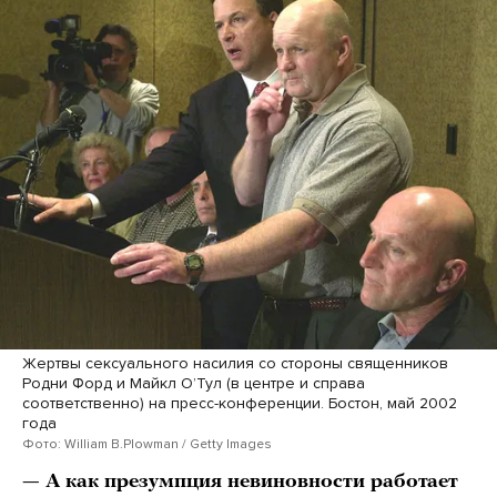
Жертвы сексуального насилия со стороны священников
Родни Форд и Майкл ОʼТул (в центре и справа
соответственно) на пресс-конференции. Бостон, май 2002
года
Фото: William B.Plowman / Getty Images
— А как презумпция невиновности работает