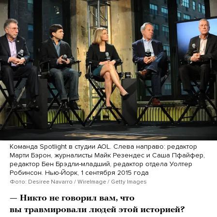
Команда Spotlight в студии AOL. Слева направо: редактор
Марти Бэрон, журналисты Майк Резендес и Саша Пфайфер,
редактор Бен Брэдли-младший, редактор отдела Уолтер
Робинсон. Нью-Йорк, 1 сентября 2015 года
Фото: Desiree Navarro / WireImage / Getty Images
— Никто не говорил вам, что
вы травмировали людей этой историей?