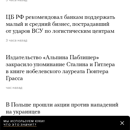
ЦБ РФ рекомендовал банкам поддержать
малый и средний бизнес, пострадавший
от ударов ВСУ по логистическим центрам
3 часа назад
Издательство «Альпина Паблишер»
закрасило упоминание Сталина и Гитлера
в книге нобелевского лауреата Гюнтера
Грасса
час назад
В Польше прошли акции против нападений
на украинцев
3 часа назад
МЫ ИСПОЛЬЗУЕМ КУКИ!
ЧТО ЭТО ЗНАЧИТ?