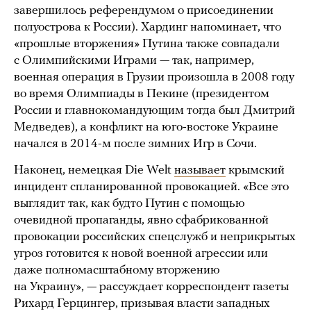
завершилось референдумом о присоединении
полуострова к России). Хардинг напоминает, что
«прошлые вторжения» Путина также совпадали
с Олимпийскими Играми — так, например,
военная операция в Грузии произошла в 2008 году
во время Олимпиады в Пекине (президентом
России и главнокомандующим тогда был Дмитрий
Медведев), а конфликт на юго-востоке Украине
начался в 2014-м после зимних Игр в Сочи.
Наконец, немецкая Die Welt
называет
крымский
инцидент спланированной провокацией. «Все это
выглядит так, как будто Путин с помощью
очевидной пропаганды, явно сфабрикованной
провокации российских спецслужб и неприкрытых
угроз готовится к новой военной агрессии или
даже полномасштабному вторжению
на Украину», — рассуждает корреспондент газеты
Рихард Герцингер, призывая власти западных