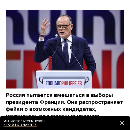
Россия пытается вмешаться в выборы
президента Франции. Она распространяет
фейки о возможных кандидатах,
маскируясь под местные издания
МЫ ИСПОЛЬЗУЕМ КУКИ!
От этой кампании пострадали уже как минимум
ЧТО ЭТО ЗНАЧИТ?
три крупных политика