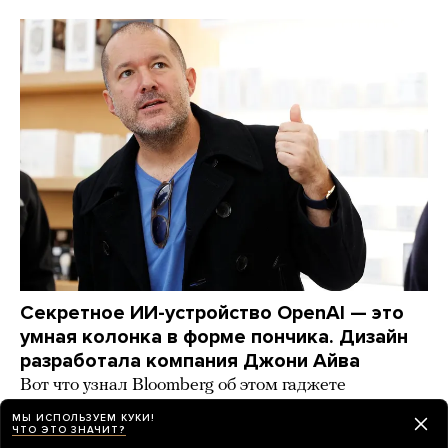
Секретное ИИ-устройство OpenAI — это
умная колонка в форме пончика. Дизайн
разработала компания Джони Айва
Вот что узнал Bloomberg об этом гаджете
МЫ ИСПОЛЬЗУЕМ КУКИ!
2 дня назад
НОВОСТИ
ЧТО ЭТО ЗНАЧИТ?