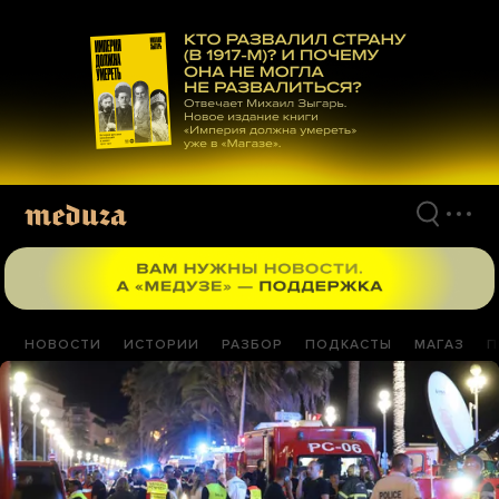
Перейти
к
материалам
НОВОСТИ
ИСТОРИИ
РАЗБОР
ПОДКАСТЫ
МАГАЗ
П