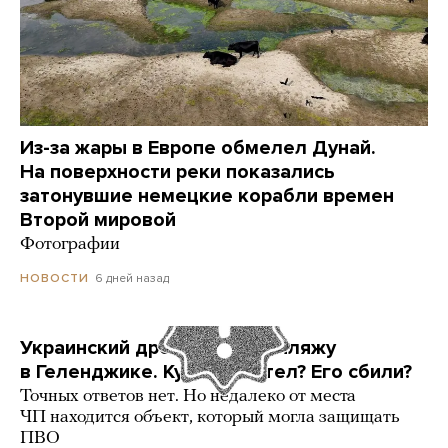
Из-за жары в Европе обмелел Дунай.
На поверхности реки показались
затонувшие немецкие корабли времен
Второй мировой
Фотографии
6 дней назад
НОВОСТИ
Украинский дрон попал по пляжу
в Геленджике. Куда он летел? Его сбили?
Точных ответов нет. Но недалеко от места
ЧП находится объект, который могла защищать
ПВО