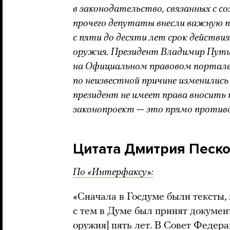
в законодательство, связанных с с
прочего депутаты внесли важную по
с пяти до десяти лет срок действи
оружия. Президент Владимир Путин
на Официальном правовом портале. 
по неизвестной причине изменились
президент не имеет права вносить
законопроект — это прямо проти
Цитата Дмитрия Песк
По «Интерфаксу»:
«Сначала в Госдуме были тексты, 
с тем в Думе был принят докуме
оружия] пять лет. В Совет Федера