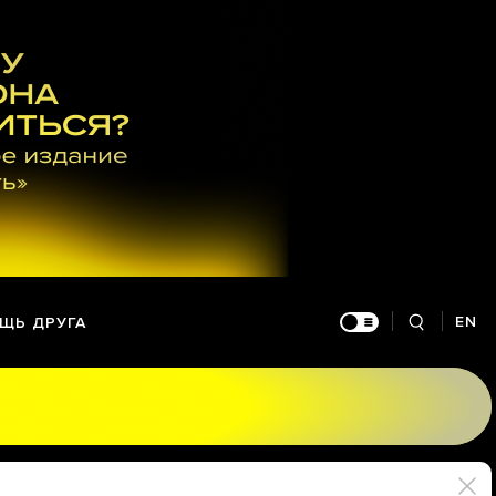
EN
ЩЬ ДРУГА