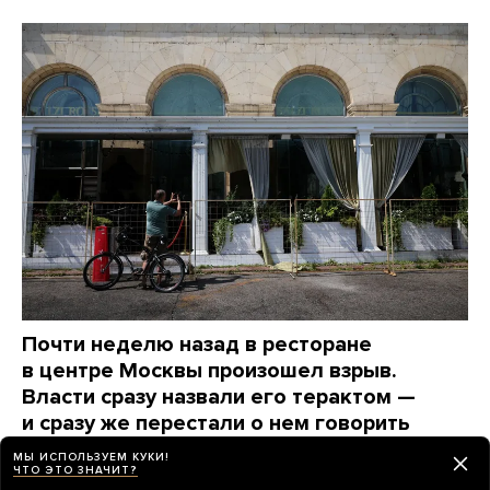
Почти неделю назад в ресторане
в центре Москвы произошел взрыв.
Власти сразу назвали его терактом —
и сразу же перестали о нем говорить
Вот какие вопросы до сих пор остаются без ответов
МЫ ИСПОЛЬЗУЕМ КУКИ!
ЧТО ЭТО ЗНАЧИТ?
день назад
НОВОСТИ