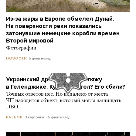
Из-за жары в Европе обмелел Дунай.
На поверхности реки показались
затонувшие немецкие корабли времен
Второй мировой
Фотографии
5 дней назад
НОВОСТИ
Украинский дрон попал по пляжу
в Геленджике. Куда он летел? Его сбили?
Точных ответов нет. Но недалеко от места
ЧП находится объект, который могла защищать
ПВО
3 карточки
5 дней назад
РАЗБОР