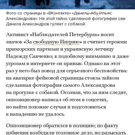
Фото со страницы в «ВКонтакте» «Данилы-Абу-Ильяс
Александрова». На этой тайно сделанной фотографии сам
Данила Александров гуляет с собакой
Активист «Наблюдателей Петербурга» носит
значок «За
свободную Ингрию
» и считает героями
приморских партизан и украинскую летчицу
Надежду Савченко; к подобному вниманию и даже
угрозам в интернете он привык. Однако на этот
раз у него был повод для серьезного беспокойства:
на аватарке фейковой страницы стояла тайком
сделанная фотография самого Александрова
на прогулке с собакой. Осознав, что за ним следят,
оппозиционер написал об этом в соцсетях,
но найти похожие случаи и подготовиться
к нападению не удалось.
Оппозиционер обратился в полицию; по факту
избиения возбудили уголовное дело, но разыскать