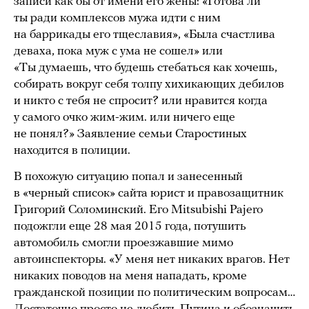
записи как бы от имени его жены: «Готова ли
ты ради комплексов мужа идти с ним
на баррикады его тщеславия», «Была счастлива
деваха, пока муж с ума не сошел» или
«Ты думаешь, что будешь стебаться как хочешь,
собирать вокруг себя толпу хихикающих дебилов
и никто с тебя не спросит? или нравится когда
у самого очко жим-жим. или ничего еще
не понял?» Заявление семьи Старостиных
находится в полиции.
В похожую ситуацию попал и занесенный
в «черный список» сайта юрист и правозащитник
Григорий Соломинский. Его Mitsubishi Pajero
подожгли еще 28 мая 2015 года, потушить
автомобиль смогли проезжавшие мимо
автоинспекторы. «У меня нет никаких врагов. Нет
никаких поводов на меня нападать, кроме
гражданской позиции по политическим вопросам…