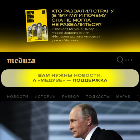
Перейти
к
материалам
НОВОСТИ
ИСТОРИИ
РАЗБОР
ПОДКАСТЫ
МАГАЗ
П