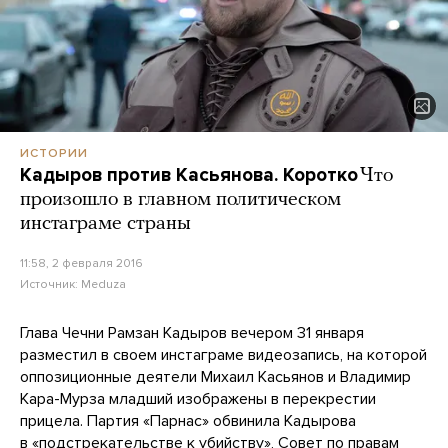
ИСТОРИИ
Кадыров против Касьянова. Коротко
Что
произошло в главном политическом
инстаграме страны
11:58, 2 февраля 2016
Источник:
Meduza
Глава Чечни Рамзан Кадыров вечером 31 января
разместил в своем инстаграме видеозапись, на которой
оппозиционные деятели Михаил Касьянов и Владимир
Кара-Мурза младший изображены в перекрестии
прицела. Партия «Парнас» обвинила Кадырова
в «подстрекательстве к убийству», Совет по правам