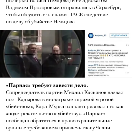
(дочерью Бориса Немцова) и ее адвокатом
Вадимом Прохоровым отправились в Страсбург,
чтобы обсудить с членами ПАСЕ следствие
по делу об убийстве Немцова.
«Парнас» требует завести дело.
Сопредседатель партии Михаил Касьянов назвал
пост Кадырова в инстаграме «прямой угрозой
убийством», Кара-Мурза охарактеризовал его как
«подстрекательство к убийству». «Парнас»
пообещал обратиться в правоохранительные
органы с требованием привлечь главу Чечни