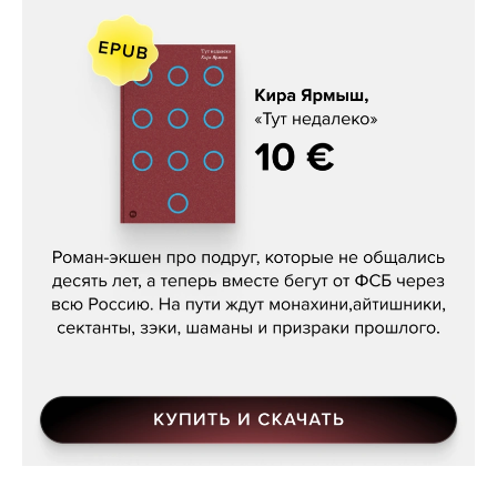
Кира Ярмыш, «Тут недалеко»