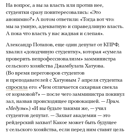
На вопрос, а вы за власть или против нее,
студентки сразу поинтересовались: «Это
анонимно?» А потом ответили: «Тогда вот что:
мы за умную, адекватную и справедливую власть.
А пока что власть у нас жадная и слепая».
Александр Потапов, еще один депутат от КПРФ,
хвалил «доходчивую студентку», которая «сумела
проверить непрофессионализм» замминистра
сельского хозяйства Джамбулата Хатуова.
(Во время переговоров студентов
и преподавателей с Хатуовым 7 апреля студентка
спросила
его: «Чем отличается сахарная свекла
от кормовой?» — после чего замминистра покинул
зал, назвав происходящее провокацией. —
Прим.
«Медузы».
) «И вы будьте такими же, — учил
студентов депутат. — Захват академии — это
рейдерский захват! Какое может быть будущее
у сельского хозяйства, если перед ним ставят цель