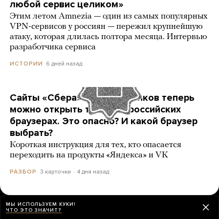
любой сервис целиком»
Этим летом Amnezia — один из самых популярных
VPN-сервисов у россиян — пережил крупнейшую
атаку, которая длилась полтора месяца. Интервью
разработчика сервиса
6 дней назад
ИСТОРИИ
Сайты «Сбера» и других банков теперь
можно открыть только в российских
браузерах. Это опасно? И какой браузер
выбрать?
Короткая инструкция для тех, кто опасается
переходить на продукты «Яндекса» и VK
3 карточки
4 дня назад
РАЗБОР
МЫ ИСПОЛЬЗУЕМ КУКИ!
ЧТО ЭТО ЗНАЧИТ?
ЕЩЕ НОВОСТИ