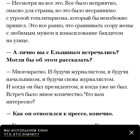
— Несмотря на все это. Все было неприятно,
опасно для страны, но это было несравнимо
с угрозой тоталитаризма, который бы неизбежно
пришел. Это все равно, что сравнивать ссору жены
с любимым мужем и изнасилование бандитом
на улице.
— А лично вы с Ельциным встречались?
Могли бы об этом рассказать?
— Многократно. И будучи журналистом, и будучи
начальником, и будучи снова журналистом.
И когда он был президентом, и когда уже не был.
Встреч было энное количество. Что вам
интересно?
— Как он относился к прессе, конечно.
— К прессе он относился идеально. Как можно
МЫ ИСПОЛЬЗУЕМ КУКИ!
только мечтать, чтобы относился глава государства
ЧТО ЭТО ЗНАЧИТ?