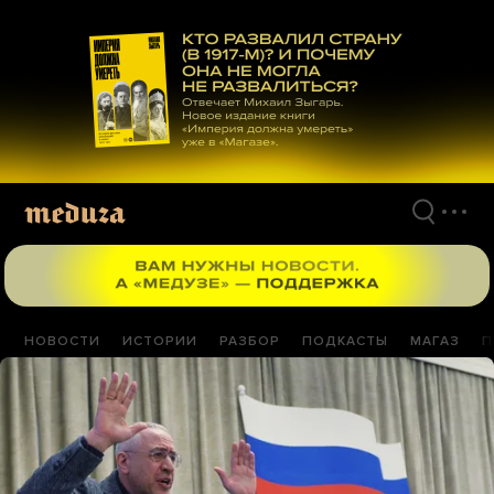
Перейти
к
материалам
НОВОСТИ
ИСТОРИИ
РАЗБОР
ПОДКАСТЫ
МАГАЗ
П