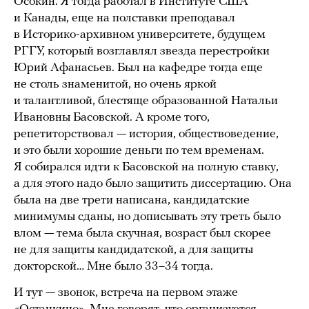
Осокин. Я тогда работал в Институте США
и Канады, еще на полставки преподавал
в Историко-архивном университете, будущем
РГГУ, который возглавлял звезда перестройки
Юрий Афанасьев. Был на кафедре тогда еще
не столь знаменитой, но очень яркой
и талантливой, блестяще образованной Натальи
Ивановны Басовской. А кроме того,
репетиторствовал — история, обществоведение,
и это были хорошие деньги по тем временам.
Я собирался идти к Басовской на полную ставку,
а для этого надо было защитить диссертацию. Она
была на две трети написана, кандидатские
минимумы сданы, но дописывать эту треть было
влом — тема была скучная, возраст был скорее
не для защиты кандидатской, а для защиты
докторской… Мне было 33–34 тогда.
И тут — звонок, встреча на первом этаже