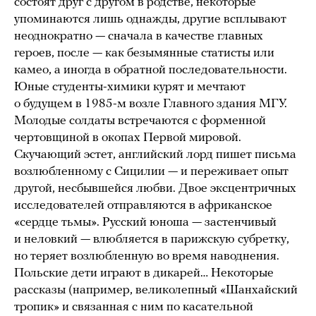
состоят друг с другом в родстве, некоторые
упоминаются лишь однажды, другие всплывают
неоднократно — сначала в качестве главных
героев, после — как безымянные статисты или
камео, а иногда в обратной последовательности.
Юные студенты-химики курят и мечтают
о будущем в 1985-м возле Главного здания МГУ.
Молодые солдаты встречаются с форменной
чертовщиной в окопах Первой мировой.
Скучающий эстет, английский лорд пишет письма
возлюбленному с Сицилии — и переживает опыт
другой, несбывшейся любви. Двое эксцентричных
исследователей отправляются в африканское
«сердце тьмы». Русский юноша — застенчивый
и неловкий — влюбляется в парижскую субретку,
но теряет возлюбленную во время наводнения.
Польские дети играют в дикарей… Некоторые
рассказы (например, великолепный «Шанхайский
тропик» и связанная с ним по касательной