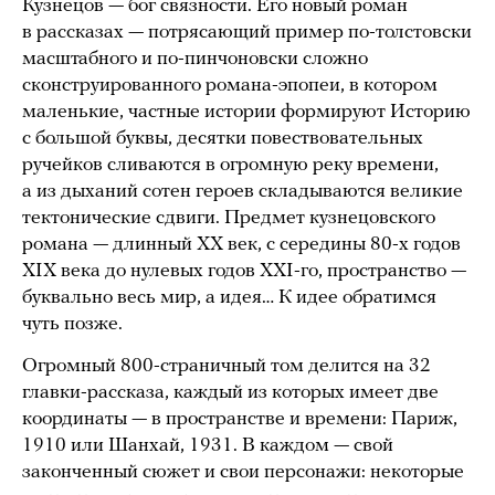
Кузнецов — бог связности. Его новый роман
в рассказах — потрясающий пример по-толстовски
масштабного и по-пинчоновски сложно
сконструированного романа-эпопеи, в котором
маленькие, частные истории формируют Историю
с большой буквы, десятки повествовательных
ручейков сливаются в огромную реку времени,
а из дыханий сотен героев складываются великие
тектонические сдвиги. Предмет кузнецовского
романа — длинный ХХ век, с середины 80-х годов
XIX века до нулевых годов XXI-го, пространство —
буквально весь мир, а идея… К идее обратимся
чуть позже.
Огромный 800-страничный том делится на 32
главки-рассказа, каждый из которых имеет две
координаты — в пространстве и времени: Париж,
1910 или Шанхай, 1931. В каждом — свой
законченный сюжет и свои персонажи: некоторые