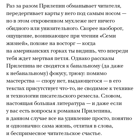
Раз за разом Прилепин обманывает читателя,
передергивает карты у него под самым носом —
но в этом откровенном мухлеже нет ничего
обидного или унизительного. Скорее наоборот,
ощущение, возникающее при чтении «Семи
жизней», похоже на восторг — когда
на американских горках ты видишь, что впереди
тебя ждет мертвая петля. Однако рассказы
Прилепина не сводятся к банальному (да даже
к небанальному) фокусу, трюку: помимо
мастерства — спору нет, выдающегося — в его
текстах присутствует что-то, не сводимое к технике
и технологии писательского ремесла. Словом,
настоящая большая литература — и даже если
у вас есть вопросы к романам Прилепина,
в данном случае все на удивление просто, понятно
и однозначно: сама жизнь, отлитая в слова,
и беспримесное читательское счастье.