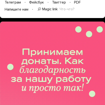
Телеграм
Фейсбук
Твиттер
PDF
Magic link
Что-что?
Напишите нам