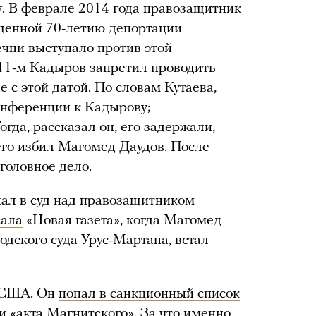
у. В феврале 2014 года правозащитник
ященной 70-летию депортации
ечни выступало против этой
11-м Кадыров запретил проводить
 с этой датой. По словам Кутаева,
онференции к Кадырову;
гда, рассказал он, его задержали,
 его избил Магомед Даудов. После
уголовное дело.
хал в суд над правозащитником
сала
«Новая газета», когда Магомед
одского суда Урус-Мартана, встал
и США. Он
попал в санкционный список
и «акта Магнитского». За что именно