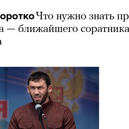
Коротко
Что нужно знать п
а — ближайшего соратник
а