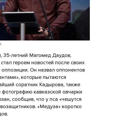
x
, 35-летний Магомед Даудов,
стал героем новостей после своих
 оппозиции. Он назвал оппонентов
антами», которые пытаются
жайший соратник Кадырова, также
е фотографию кавказской овчарки
зан, сообщив, что у пса «чешутся
авозащитников. «Медуза» коротко
дов.