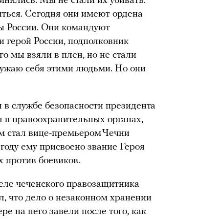
нились. Мы не стали их убивать.
ться. Сегодня они имеют ордена
ы России. Они командуют
и герой России, подполковник
о мы взяли в плен, но не стали
кружаю себя этими людьми. Но они
л в службе безопасности президента
л в правоохранительных органах,
ем стал вице-премьером Чечни
 году ему присвоено звание Героя
х против боевиков.
еле чеченского правозащитника
л, что дело о незаконном хранении
ре на него завели после того, как