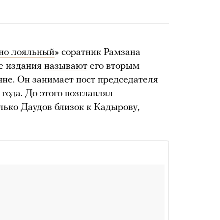
но лояльный
» соратник Рамзана
ие издания
называют
его вторым
чне. Он занимает пост председателя
года. До этого возглавлял
ько Даудов близок к Кадырову,