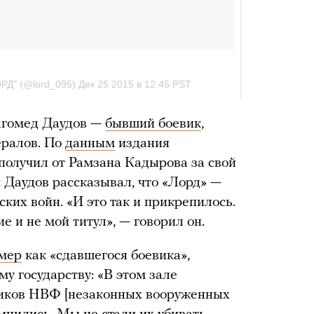
агомед Даудов —
бывший боевик
,
ералов. По
данным
издания
получил от Рамзана Кадырова за свой
м Даудов рассказывал, что «Лорд» —
ских войн. «И это так и прикрепилось.
е и не мой титул», — говорил он.
имер
как «сдавшегося боевика»,
у государству: «В этом зале
ников НВФ [незаконных вооруженных