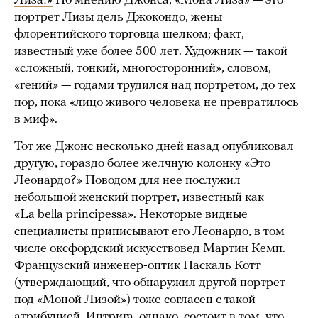
Лиза!»
По мнению Джонса, «Мона Лиза» — это
портрет Лизы дель Джокондо, жены
флорентийского торговца шелком; факт,
известный уже более 500 лет. Художник — такой
«сложный, тонкий, многосторонний», словом,
«гений» — годами трудился над портретом, до тех
пор, пока «лицо живого человека не превратилось
в миф».
Тот же Джонс несколько дней назад опубликовал
другую, гораздо более желчную колонку
«Это
Леонардо?»
Поводом для нее послужил
небольшой женский портрет, известный как
«La bella principessa». Некоторые видные
специалисты приписывают его Леонардо, в том
числе оксфордский искусствовед Мартин Кемп.
Французский инженер-оптик Паскаль Котт
(утверждающий, что обнаружил другой портрет
под «Моной Лизой») тоже согласен с такой
атрибуцией. Интрига, однако, состоит в том, что