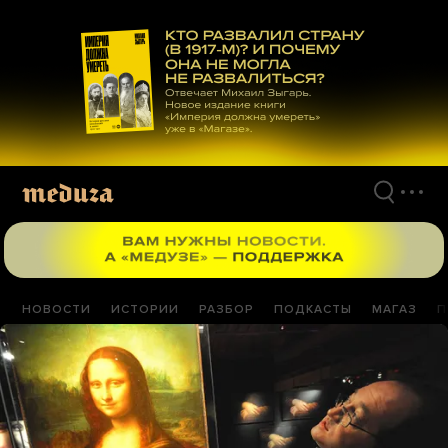
Перейти
к
материалам
НОВОСТИ
ИСТОРИИ
РАЗБОР
ПОДКАСТЫ
МАГАЗ
П