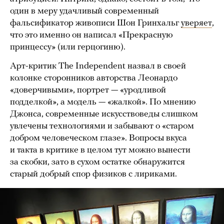
один в меру удачливый современный
фальсификатор живописи Шон Гринхальг
уверяет
,
что это именно он написал «Прекрасную
принцессу» (или герцогиню).
Арт-критик The Independent назвал в своей
колонке сторонников авторства Леонардо
«доверчивыми», портрет — «уродливой
подделкой», а модель — «жалкой». По мнению
Джонса, современные искусствоведы слишком
увлечены технологиями и забывают о «старом
добром человеческом глазе». Вопросы вкуса
и такта в критике в целом тут можно вынести
за скобки, зато в сухом остатке обнаружится
старый добрый спор физиков с лириками.