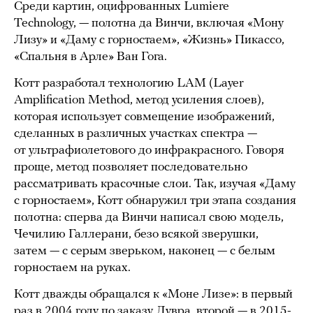
Среди картин, оцифрованных Lumiere
Technology, — полотна да Винчи, включая «Мону
Лизу» и «Даму с горностаем», «Жизнь» Пикассо,
«Спальня в Арле» Ван Гога.
Котт разработал технологию LAM (Layer
Amplification Method, метод усиления слоев),
которая использует совмещение изображений,
сделанных в различных участках спектра —
от ультрафиолетового до инфракрасного. Говоря
проще, метод позволяет последовательно
рассматривать красочные слои. Так, изучая «Даму
с горностаем», Котт обнаружил три этапа создания
полотна: сперва да Винчи написал свою модель,
Чечилию Галлерани, безо всякой зверушки,
затем — с серым зверьком, наконец — с белым
горностаем на руках.
Котт дважды обращался к «Моне Лизе»: в первый
раз в 2004 году по заказу Лувра, второй — в 2015-