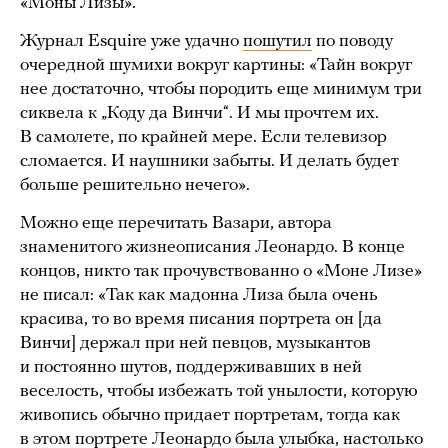
«Моны Лизы».
Журнал Esquire уже удачно
пошутил
по поводу
очередной шумихи вокруг картины: «Тайн вокруг
нее достаточно, чтобы породить еще минимум три
сиквела к „Коду да Винчи“. И мы прочтем их.
В самолете, по крайней мере. Если телевизор
сломается. И наушники забыты. И делать будет
больше решительно нечего».
Можно еще перечитать Вазари, автора
знаменитого жизнеописания Леонардо. В конце
концов, никто так прочувствованно о «Моне Лизе»
не писал: «Так как мадонна Лиза была очень
красива, то во время писания портрета он [да
Винчи] держал при ней певцов, музыкантов
и постоянно шутов, поддерживавших в ней
веселость, чтобы избежать той унылости, которую
живопись обычно придает портретам, тогда как
в этом портрете Леонардо была улыбка, настолько