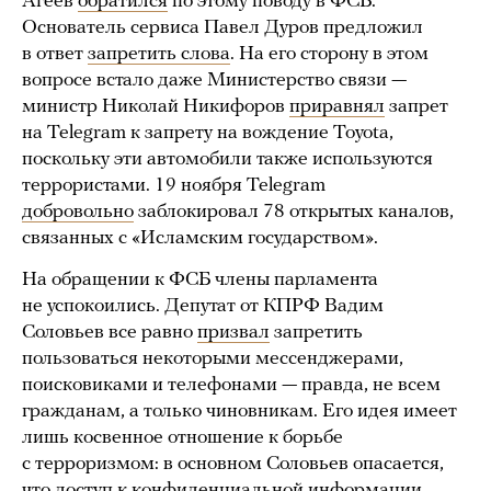
Агеев
обратился
по этому поводу в ФСБ.
Основатель сервиса Павел Дуров предложил
в ответ
запретить слова
. На его сторону в этом
вопросе встало даже Министерство связи —
министр Николай Никифоров
приравнял
запрет
на Telegram к запрету на вождение Toyota,
поскольку эти автомобили также используются
террористами. 19 ноября Telegram
добровольно
заблокировал 78 открытых каналов,
связанных с «Исламским государством».
На обращении к ФСБ члены парламента
не успокоились. Депутат от КПРФ Вадим
Соловьев все равно
призвал
запретить
пользоваться некоторыми мессенджерами,
поисковиками и телефонами — правда, не всем
гражданам, а только чиновникам. Его идея имеет
лишь косвенное отношение к борьбе
с терроризмом: в основном Соловьев опасается,
что доступ к конфиденциальной информации