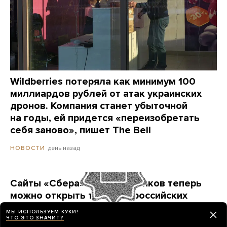
Wildberries потеряла как минимум 100
миллиардов рублей от атак украинских
дронов. Компания станет убыточной
на годы, ей придется «переизобретать
себя заново», пишет The Bell
день назад
НОВОСТИ
Сайты «Сбера» и других банков теперь
можно открыть только в российских
браузерах. Это опасно? И какой браузер
МЫ ИСПОЛЬЗУЕМ КУКИ!
выбрать?
ЧТО ЭТО ЗНАЧИТ?