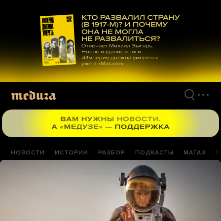
Перейти
к
материалам
НОВОСТИ
ИСТОРИИ
РАЗБОР
ПОДКАСТЫ
МАГАЗ
П