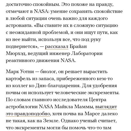
достаточно спокойным. Это похоже на правду,
отмечают в NASA: умение сохранять спокойствие
в любой ситуации очень важно для каждого
астронавта. «Вы ставите их в сложную ситуацию
с неожиданной проблемой, и они ищут пути, как
из нее выйти, используя все, что под руку
подвернется», —
рассказал
Брайан
Мюрхэд, ведущий инженер Лаборатории
реактивного движения NASA.
Марк Уотни — биолог, он решает вырастить
картофель из запаса, прибереженного кем-то
из коллег ко Дню благодарения. Для удобрения
почвы он использует человеческие экскременты.
По словам главного исследователя Центра
астробилогии NASA Майкла Маммы,
выглядит
это правдоподобно
, хотя почва на Марсе далеко
не такая, как на Земле. Однако ученый считает,
что экскременты могли бы помочь что-то там