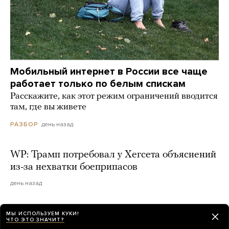
Мобильный интернет в России все чаще
работает только по белым спискам
Расскажите, как этот режим ограничений вводится
там, где вы живете
день назад
РАЗБОР
WP: Трамп потребовал у Хегсета объяснений
из-за нехватки боеприпасов
день назад
ЦРУ создало специальную группу для
МЫ ИСПОЛЬЗУЕМ КУКИ!
ЧТО ЭТО ЗНАЧИТ?
давления на власти Кубы. Ее задача —