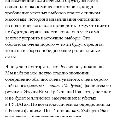
на изменение политической структуры из-за
социально-экономического кризиса, когда
требование честных выборов станет слишком
массовым, история выдавливания оппозиции
из политического поля приведет к тому, что никто
не будет доверять власти, когда она уже сама
захочет устроить настоящие выборы. Это
обойдется очень дорого — то ли будут стрелять,
то ли на выборах победят более радикальные
силы.
Я не устаю повторять, что Россия не уникальная.
Мы наблюдаем некую стадию эволюции
совершенно обычно, очень унылого, очень серого
лайтового (
мягкого — прим. «Медузы»
) фашистского
режима. Это ни Ким Ир Сен, ни Пол Пот, у нас нет
и не будет миллионов замученных и убитых
в ГУЛАГах. По всем классическим определениям
в России фашизм. По 14 признакам Умберто Эко,