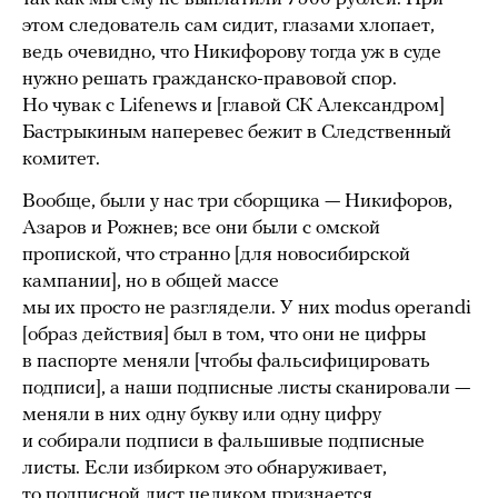
этом следователь сам сидит, глазами хлопает,
ведь очевидно, что Никифорову тогда уж в суде
нужно решать гражданско-правовой спор.
Но чувак с Lifenews и [главой СК Александром]
Бастрыкиным наперевес бежит в Следственный
комитет.
Вообще, были у нас три сборщика — Никифоров,
Азаров и Рожнев; все они были с омской
пропиской, что странно [для новосибирской
кампании], но в общей массе
мы их просто не разглядели. У них modus operandi
[образ действия] был в том, что они не цифры
в паспорте меняли [чтобы фальсифицировать
подписи], а наши подписные листы сканировали —
меняли в них одну букву или одну цифру
и собирали подписи в фальшивые подписные
листы. Если избирком это обнаруживает,
то подписной лист целиком признается