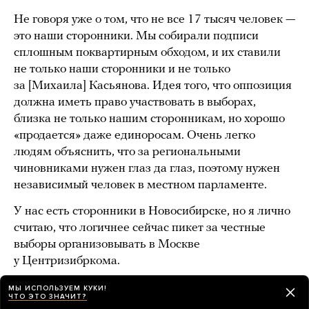
Не говоря уже о том, что не все 17 тысяч человек —
это наши сторонники. Мы собирали подписи
сплошным поквартирным обходом, и их ставили
не только наши сторонники и не только
за [Михаила] Касьянова. Идея того, что оппозиция
должна иметь право участвовать в выборах,
близка не только нашим сторонникам, но хорошо
«продается» даже единоросам. Очень легко
людям объяснить, что за региональными
чиновниками нужен глаз да глаз, поэтому нужен
независимый человек в местном парламенте.
У нас есть сторонники в Новосибирске, но я лично
считаю, что логичнее сейчас пикет за честные
выборы организовывать в Москве
у Центризибркома.
— Думаешь, ЦИК может восстановить
МЫ ИСПОЛЬЗУЕМ КУКИ!
ЧТО ЭТО ЗНАЧИТ?
список?