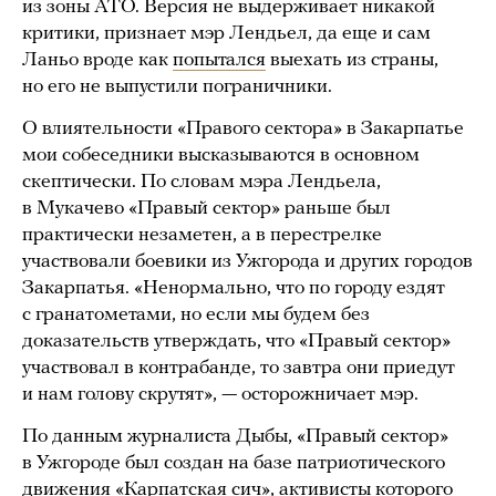
из зоны АТО. Версия не выдерживает никакой
критики, признает мэр Лендьел, да еще и сам
Ланьо вроде как
попытался
выехать из страны,
но его не выпустили пограничники.
О влиятельности «Правого сектора» в Закарпатье
мои собеседники высказываются в основном
скептически. По словам мэра Лендьела,
в Мукачево «Правый сектор» раньше был
практически незаметен, а в перестрелке
участвовали боевики из Ужгорода и других городов
Закарпатья. «Ненормально, что по городу ездят
с гранатометами, но если мы будем без
доказательств утверждать, что «Правый сектор»
участвовал в контрабанде, то завтра они приедут
и нам голову скрутят», — осторожничает мэр.
По данным журналиста Дыбы, «Правый сектор»
в Ужгороде был создан на базе патриотического
движения «Карпатская сич», активисты которого