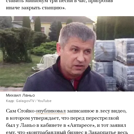
ставить минимум три песни в час, пригрозив
иначе закрыть станцию».
Михаил Ланьо
Кадр: GalagovTV / YouTube
Сам Стойко
опубликовал
записанное в лесу видео,
в котором утверждает, что перед перестрелкой
был у Ланьо в кабинете в «Антаресе», и тот заявил
ему, что «контрабандный бизнес в Закарпатье весь