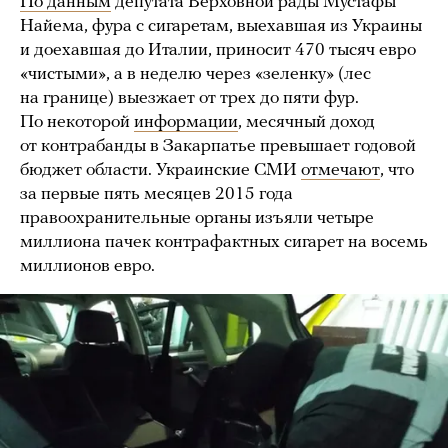
По данным
депутата Верховной рады Мустафы
Найема, фура с сигаретам, выехавшая из Украины
и доехавшая до Италии, приносит 470 тысяч евро
«чистыми», а в неделю через «зеленку» (лес
на границе) выезжает от трех до пяти фур.
По некоторой
информации
, месячный доход
от контрабанды в Закарпатье превышает годовой
бюджет области. Украинские СМИ
отмечают
, что
за первые пять месяцев 2015 года
правоохранительные органы изъяли четыре
миллиона пачек контрафактных сигарет на восемь
миллионов евро.