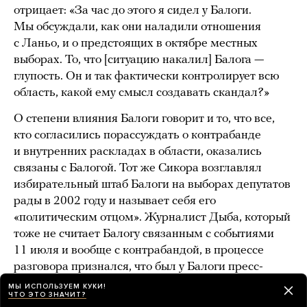
отрицает: «За час до этого я сидел у Балоги.
Мы обсуждали, как они наладили отношения
с Ланьо, и о предстоящих в октябре местных
выборах. То, что [ситуацию накалил] Балога —
глупость. Он и так фактически контролирует всю
область, какой ему смысл создавать скандал?»
О степени влияния Балоги говорит и то, что все,
кто согласились порассуждать о контрабанде
и внутренних раскладах в области, оказались
связаны с Балогой. Тот же Сикора возглавлял
избирательный штаб Балоги на выборах депутатов
рады в 2002 году и называет себя его
«политическим отцом». Журналист Дыба, который
тоже не считает Балогу связанным с событиями
11 июля и вообще с контрабандой, в процессе
разговора признался, что был у Балоги пресс-
секретарем, когда тот возглавлял область, а потом
МЫ ИСПОЛЬЗУЕМ КУКИ!
ЧТО ЭТО ЗНАЧИТ?
депутат рады стал крестным приемных детей