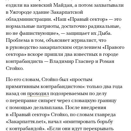
ездили на киевский Майдан, а потом захватывали
в Ужгороде здание Закарпатской
обладминистрации. «Наш «Правый сектор» — это
нормальные патриоты, достаточно радикальные,
но не фашиствующие», — защищает их Дыба.
Проблема в том, объясняет журналист, что
в руководство закарпатским отделением «Правого
сектора» вскоре пришли два известных в городе
контрабандиста — Владимир Гласнер и Роман
Стойко.
По его словам, Стойко был «простым
примитивным контрабандистом»: только два года
назад он
проходил
подозреваемым по делу
о переправке сигарет через словацкую границу
с помощью дельтаплана. После внедрения
в «Правый сектор» Стойко, по словам главреда
«Закарпаття.net», начал «имитировать борьбу
с контрабандой». «Если они идут перекрывать