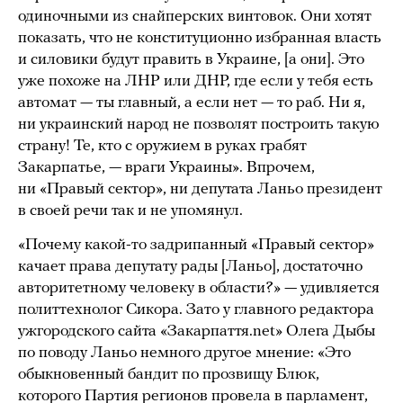
одиночными из снайперских винтовок. Они хотят
показать, что не конституционно избранная власть
и силовики будут править в Украине, [а они]. Это
уже похоже на ЛНР или ДНР, где если у тебя есть
автомат — ты главный, а если нет — то раб. Ни я,
ни украинский народ не позволят построить такую
страну! Те, кто с оружием в руках грабят
Закарпатье, — враги Украины». Впрочем,
ни «Правый сектор», ни депутата Ланьо президент
в своей речи так и не упомянул.
«Почему какой-то задрипанный «Правый сектор»
качает права депутату рады [Ланьо], достаточно
авторитетному человеку в области?» — удивляется
политтехнолог Сикора. Зато у главного редактора
ужгородского сайта «Закарпаття.net» Олега Дыбы
по поводу Ланьо немного другое мнение: «Это
обыкновенный бандит по прозвищу Блюк,
которого Партия регионов провела в парламент,