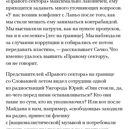
«Правого сектора» максимально лаконичен, ему
приходится задавать много уточняющих вопросов.
«У нас возник конфликт с Ланьо после того, как
мы стали мешать ему заниматься контрабандой.
Мы выставляли патрули, как на пункте пропусков,
так и в «зеленке» [лес на границе]. Мы наблюдали
за случаями коррупции и собирались ее потом
передавать властям», — рассказывает Сачко. Что
именно удалось выявить «Правому сектору»,
он не говорит.
Представителей «Правого сектора» на границе
со Словакией летом видел сотрудник одной
из радиостанций Ужгорода Юрий: «Они стояли, да,
но чего перед ними останавливаться? Кто они
такие по сути, кто их уполномочил? Или вот после
Майдана к нам, например, «свободовцы» заходили
на радио, принесли флешку
с [националистической] музыкой и потребовали