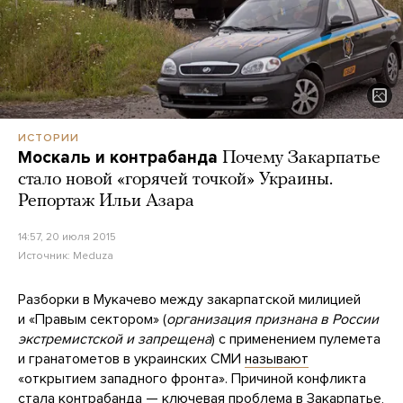
ИСТОРИИ
Москаль и контрабанда
Почему Закарпатье
стало новой «горячей точкой» Украины.
Репортаж Ильи Азара
14:57, 20 июля 2015
Источник:
Meduza
Разборки в Мукачево между закарпатской милицией
и «Правым сектором» (
организация признана в России
экстремистской и запрещена
) с применением пулемета
и гранатометов в украинских СМИ
называют
«открытием западного фронта». Причиной конфликта
стала контрабанда — ключевая проблема в Закарпатье,