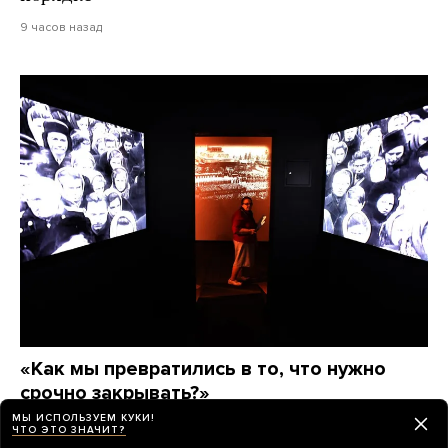
9 часов назад
«Как мы превратились в то, что нужно
срочно закрывать?»
Что происходило в Музее истории ГУЛАГа, когда
МЫ ИСПОЛЬЗУЕМ КУКИ!
ЧТО ЭТО ЗНАЧИТ?
власти решили его ликвидировать, — и как