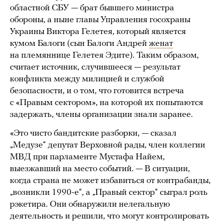
областной СБУ — брат бывшего министра
обороны, а ныне главы Управления госохраны
Украины Виктора Гелетея, который является
кумом Балоги (сын Балоги Андрей
женат
на племяннице Гелетея Эдите). Таким образом,
считает источник, случившееся — результат
конфликта между милицией и службой
безопасности, и о том, что готовится встреча
с «Правым сектором», на которой их попытаются
задержать, члены организации знали заранее.
«Это чисто бандитские разборки, — сказал
„Медузе“ депутат Верховной рады, член коллегии
МВД при парламенте Мустафа Найем,
выезжавший на место событий. — В ситуации,
когда страна не может избавиться от контрабанды,
„возникли 1990-е“, а „Правый сектор“ сыграл роль
рэкетира. Они обнаружили нелегальную
деятельность и решили, что могут контролировать