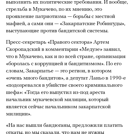
выполнить их политические требования. И вообще,
стрельба в Мукачево, по их мнению, это
проявление патриотизма — борьбы с местной
мафией, а сами они — «Закарпатские Робингуды»,
выступающие против бандитской системы.
Пресс-секретарь «Правого сектора» Артем
Скоропадский в комментарии «Медузе» заявил,
что в Мукачево, как и по всей стране, организация
«боролась с коррупцией и бандитизмом». По его
словам, Закарпатье — это регион, в котором
«очень много бандитов», а депутат Ланьо в 1990-е
«подозревался в убийстве своего криминального
шефа»: «Тогда его выпустил из-под ареста
начальник мукачевской милиции, который
является сейчас начальником закарпатской
милиции».
«На нас вышли бандюганы, предложили платить
откаты, но мы сказали, что нам не нужны