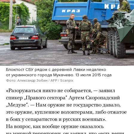
Блокпост СБУ рядом с деревней Лавки недалеко
от украинского города Мукачево. 13 июля 2015 года
Фото: Александр Зобин / AFP / Scanpix
«Разоружаться никто не собирается, — заявил
спикер „Правого сектора“ Артем Скоропадский
„Медузе“. — Нам оружие не государство давало,
это оружие, купленное волонтерами, либо отжатое
в боях у сепаратистов и русских военных».
На вопрос, как вообще оружие оказалось
на мирной территории, он заявил, что «есть вещи,