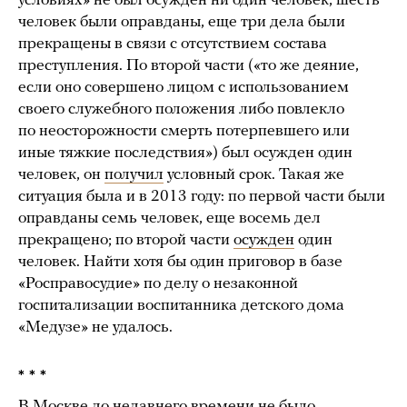
условиях» не был осужден ни один человек, шесть
человек были оправданы, еще три дела были
прекращены в связи с отсутствием состава
преступления. По второй части («то же деяние,
если оно совершено лицом с использованием
своего служебного положения либо повлекло
по неосторожности смерть потерпевшего или
иные тяжкие последствия») был осужден один
человек, он
получил
условный срок. Такая же
ситуация была и в 2013 году: по первой части были
оправданы семь человек, еще восемь дел
прекращено; по второй части
осужден
один
человек. Найти хотя бы один приговор в базе
«Росправосудие» по делу о незаконной
госпитализации воспитанника детского дома
«Медузе» не удалось.
* * *
В Москве до недавнего времени не было