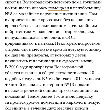
сирот из Волгоградского детского дома группами
по три-шесть человек
помещали
в психбольницу
№ 5 за малейшее нарушение дисциплины. Там
их привязывали к кроватям и без назначения
врача обкалывали аминазином — сильнейшим
нейролептиком, назначение которого людям,
не нуждающимся в лечении, в ООН
приравнивают к пыткам. Некоторых подростков
отправляли в местную наркологическую клинику;
им давали препараты, от которых у детей
начинались галлюцинации и судороги мышц.
В 2010 году прокуратура Волгоградской
области
выявила
в общей сложности около 20
подобных случаев. В Челябинске в 2011-м почти
40 детей из школы-интерната № 13 попали
в психиатрический стационар без медицинских
показаний. Годом ранее 15-летнюю девушку
за пропуск уроков
поместили
в наркологическую
больницу и в течение двух месяцев кололи