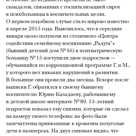
скандалов, связанных с госпитализацией сирот
в психбольницы в воспитательных целях.
О первом подобном случае стало широко известно
в апреле 2015 года. Выяснилось, что в середине
января около полуночи из столичного «Центра
содействия семейному воспитанию „Радуга“»
(бывший детский дом № 46) в психиатрическую
больницу № 15 поступили двое подростков —
обучавшийся по коррекционной программе Г. и М.,
у которого нет никаких нарушений в развитии.
В больнице они провели два месяца. Вскоре после
выписки Г. обратился к своему бывшему
воспитателю Юрию Казадаеву, работавшему
в детской школе-интернате № 80. 15-летний
подросток показал ему снимки, которые он сделал
на камеру своего телефона: на фото были
запечатлены привязанные к кроватям полуголые
дети в памперсах. На двух снимках видно, что