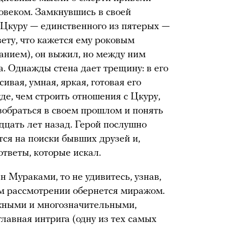
ловеком. Замкнувшись в своей
у Цкуру — единственного из пятерых —
ету, что кажется ему роковым
нием), он выжил, но между ним
. Однажды стена дает трещину: в его
вая, умная, яркая, готовая его
де, чем строить отношения с Цкуру,
азобраться в своем прошлом и понять
дцать лет назад. Герой послушно
ется на поиски бывших друзей и,
ответы, которые искал.
н Мураками, то не удивитесь, узнав,
м рассмотрении обернется миражом.
жными и многозначительными,
 главная интрига (одну из тех самых