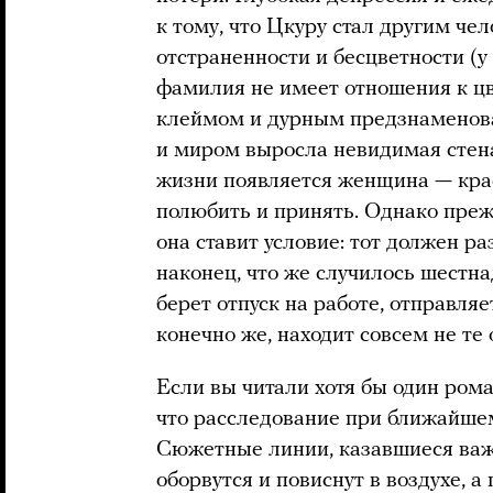
к тому, что Цкуру стал другим че
отстраненности и бесцветности (
фамилия не имеет отношения к цв
клеймом и дурным предзнаменова
и миром выросла невидимая стена
жизни появляется женщина — краси
полюбить и принять. Однако преж
она ставит условие: тот должен р
наконец, что же случилось шестна
берет отпуск на работе, отправля
конечно же, находит совсем не те 
Если вы читали хотя бы один рома
что расследование при ближайше
Сюжетные линии, казавшиеся ва
оборвутся и повиснут в воздухе, а