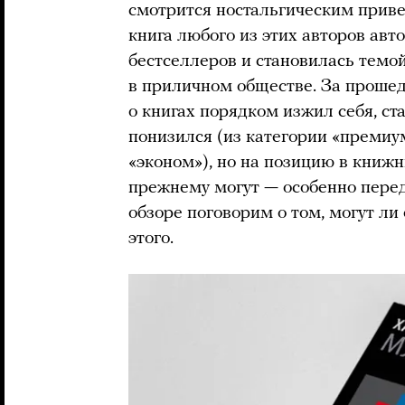
смотрится ностальгическим приве
книга любого из этих авторов авт
бестселлеров и становилась темо
в приличном обществе. За проше
о книгах порядком изжил себя, ст
понизился (из категории «премиу
«эконом»), но на позицию в книжн
прежнему могут — особенно пер
обзоре поговорим о том, могут ли
этого.