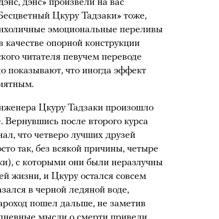
 дэнс, дэнс» произвели на вас
«Бесцветный Цкуру Тадзаки» тоже,
ланхоличные эмоциональные переливы
в качестве опорной конструкции
ского читателя певучем переводе
о показывают, что иногда эффект
иятным.
инженера Цкуру Тадзаки произошло
. Вернувшись после второго курса
нал, что четверо лучших друзей
сто так, без всякой причины, четыре
ки), с которыми они были неразлучны
ей жизни, и Цкуру остался совсем
азался в черной ледяной воде,
ароход пошел дальше, не заметив
едневные мысли о смерти привели