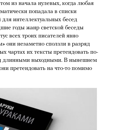
том из начала нулевых, когда любая
оматически попадала в списки
й для интеллектуальных бесед
дшие годы жанр светской беседы
атус всех троих писателей явно
м» они незаметно сползли в разряд
ых чартах их тексты претендовать по-
ед длинными выходными. В нынешнем
 они претендовать на что-то помимо