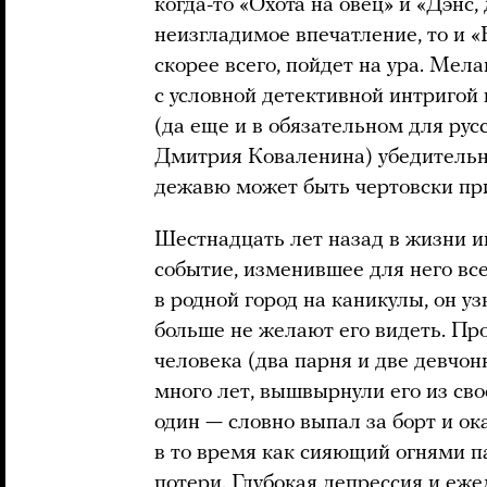
когда-то «Охота на овец» и «Дэнс,
неизгладимое впечатление, то и 
скорее всего, пойдет на ура. Ме
с условной детективной интригой 
(да еще и в обязательном для рус
Дмитрия Коваленина) убедительн
дежавю может быть чертовски пр
Шестнадцать лет назад в жизни 
событие, изменившее для него все
в родной город на каникулы, он уз
больше не желают его видеть. Про
человека (два парня и две девчон
много лет, вышвырнули его из сво
один — словно выпал за борт и ок
в то время как сияющий огнями п
потери. Глубокая депрессия и еж