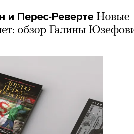
н и Перес-Реверте
Новые
нет: обзор Галины Юзефов