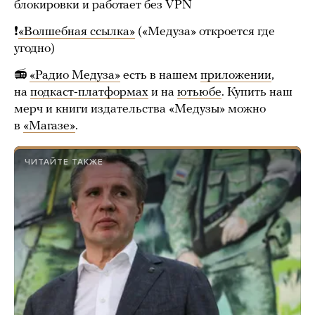
блокировки и работает без VPN
❗️
«Bолшебная ссылка»
(«Медуза» откроется где
угодно)
📻
«Радио Медуза»
есть в нашем
приложении
,
на
подкаст-платформах
и на
ютьюбе
. Купить наш
мерч и книги издательства «Медузы» можно
в
«Магазе»
.
ЧИТАЙТЕ ТАКЖЕ