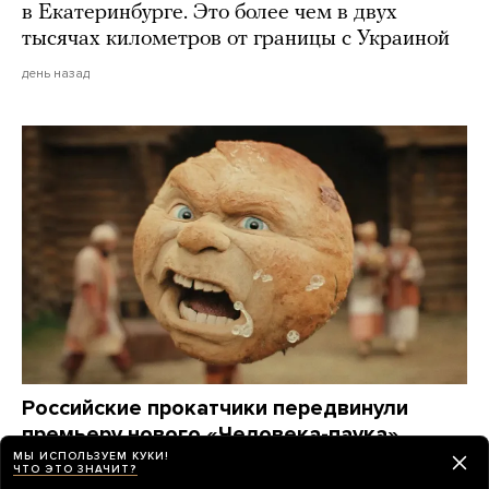
в Екатеринбурге. Это более чем в двух
тысячах километров от границы с Украиной
день назад
Российские прокатчики передвинули
премьеру нового «Человека-паука»,
чтобы выпустить в прокат фильм
МЫ ИСПОЛЬЗУЕМ КУКИ!
ЧТО ЭТО ЗНАЧИТ?
о Колобке