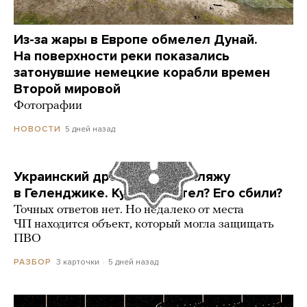
Из-за жары в Европе обмелел Дунай.
На поверхности реки показались
затонувшие немецкие корабли времен
Второй мировой
Фотографии
5 дней назад
НОВОСТИ
Украинский дрон попал по пляжу
в Геленджике. Куда он летел? Его сбили?
Точных ответов нет. Но недалеко от места
ЧП находится объект, который могла защищать
ПВО
3 карточки
5 дней назад
РАЗБОР