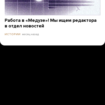
Работа в «Медузе»! Мы ищем редактора
в отдел новостей
месяц назад
ИСТОРИИ