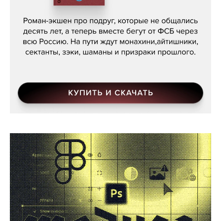
Кира Ярмыш, «Тут недалеко»