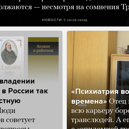
олжаются — несмотря на сомнения Т
5 часов назад
НОВОСТИ
 владении
 в России так
«Психиатрия в
астную
времена»
Отец 
Люди
всю карьеру бор
в советует
транслюдей. А е