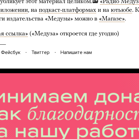
убликует этот материал целиком.📻
«Радио Медуз
риложении
, на
подкаст-платформах
и на
ютьюбе
. 
ги издательства «Медузы» можно в
«Магазе»
.
я ссылка»
(«Медуза» откроется где угодно)
Фейсбук
Твиттер
Напишите нам