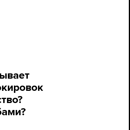
ывает
окировок
ство?
бами?