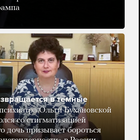
рампа
озвращается в темные
психиатра Ольги Бухановской
олся со стигматизацией
го дочь призывает бороться