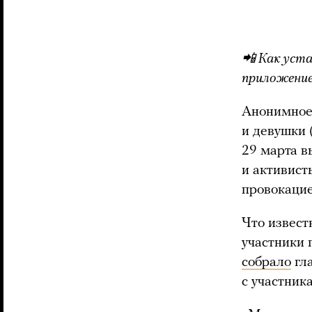
📲 Как уст
приложение
Анонимное 
и девушки 
29 марта в
и активист
провокацие
Что извест
участники 
собрало
гла
с участник