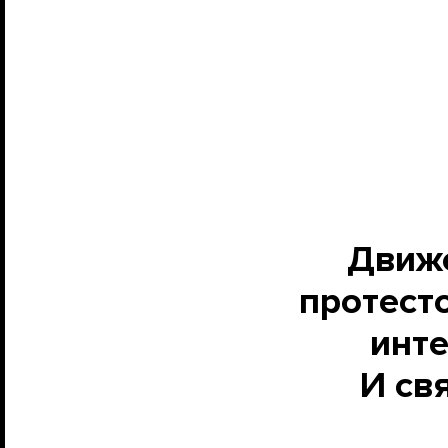
Движ
протест
инте
И св