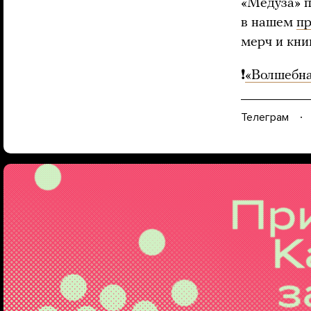
«Медуза» п
в нашем
п
мерч и кни
❗️
«Bолшебна
Телеграм