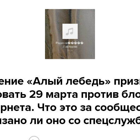
ение «Алый лебедь» приз
овать 29 марта против бл
рнета. Что это за сообще
язано ли оно со спецслуж