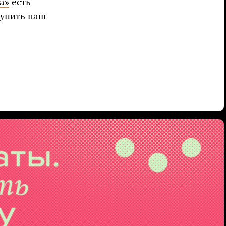
а»
есть
Купить наш