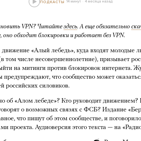
14 минут
4 месяца назад
ПОДКАСТЫ
ановить VPN? Читайте
здесь
. А еще обязательно
ска
, оно обходит блокировки и работает без VPN.
движение «Алый лебедь», куда входят молодые 
(в том числе несовершеннолетние), призывает ро
ыйти на митинги против блокировок интернета. 
ы предупреждают, что сообщество может оказатьс
й российских силовиков.
но об «Алом лебеде»? Кто руководит движением? 
говорят о возможных связях с ФСБ? Издание «Бер
вное, что пишут об этом сообществе, и поговорил
ами проекта. Аудиоверсия этого текста — на «Ради