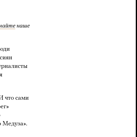
чайте
наше
люди
ссиян
Журналисты
я
И что сами
ег»
о
о Медуза».